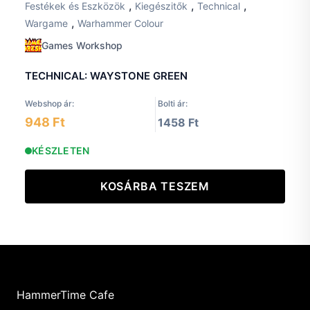
,
,
,
Festékek és Eszközök
Kiegészitők
Technical
,
Wargame
Warhammer Colour
Games Workshop
TECHNICAL: WAYSTONE GREEN
Webshop ár:
Bolti ár:
948 Ft
1458 Ft
KÉSZLETEN
KOSÁRBA TESZEM
HammerTime Cafe