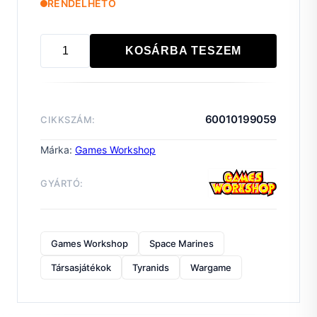
RENDELHETŐ
KOSÁRBA TESZEM
WARHAMMER
40000:
INTRODUCTORY
SET
60010199059
CIKKSZÁM:
(2023)
mennyiség
Márka:
Games Workshop
GYÁRTÓ:
Games Workshop
Space Marines
Társasjátékok
Tyranids
Wargame