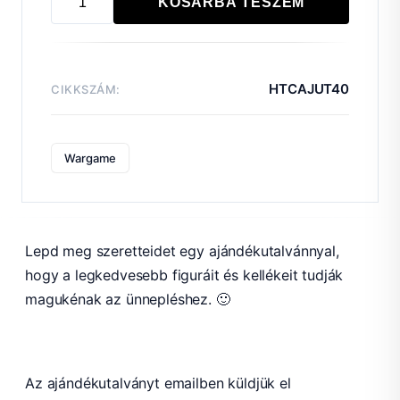
KOSÁRBA TESZEM
40
000
Ft-
os
HTCAJUT40
CIKKSZÁM:
Ajándékutalvány
mennyiség
Wargame
Lepd meg szeretteidet egy ajándékutalvánnyal,
hogy a legkedvesebb figuráit és kellékeit tudják
magukénak az ünnepléshez. 🙂
Az ajándékutalványt emailben küldjük el