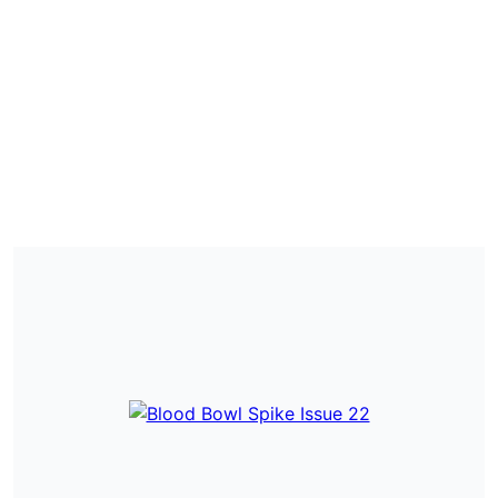
WARHAMMER BOLT
A TE BOLTOD
GEEK KÁVÉZÓ ÉS BÁR
KIVÁLÓ ITALOK, ÉTE