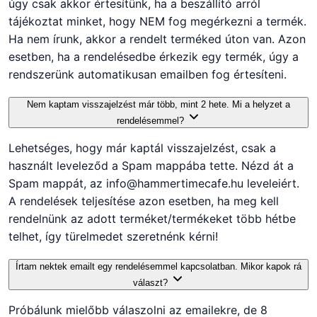
úgy csak akkor értesítünk, ha a beszállító arról
tájékoztat minket, hogy NEM fog megérkezni a termék.
Ha nem írunk, akkor a rendelt terméked úton van. Azon
esetben, ha a rendelésedbe érkezik egy termék, úgy a
rendszerünk automatikusan emailben fog értesíteni.
Nem kaptam visszajelzést már több, mint 2 hete. Mi a helyzet a
rendelésemmel?
Lehetséges, hogy már kaptál visszajelzést, csak a
használt leveleződ a Spam mappába tette. Nézd át a
Spam mappát, az info@hammertimecafe.hu leveleiért.
A rendelések teljesítése azon esetben, ha meg kell
rendelnünk az adott terméket/termékeket több hétbe
telhet, így türelmedet szeretnénk kérni!
Írtam nektek emailt egy rendelésemmel kapcsolatban. Mikor kapok rá
választ?
Próbálunk mielőbb válaszolni az emailekre, de 8