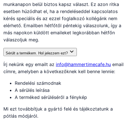
munkanapon belül biztos kapsz választ. Ez azon ritka
esetben húzódhat el, ha a rendeléseddel kapcsolatos
kérés speciális és az ezzel foglalkozó kollégánk nem
elérhető. Emailben hétfőtől péntekig válaszolunk, így a
más napokon küldött emaileket legkorábban hétfőn
válaszoljuk meg.
Sérült a termékem. Hol jelezzem ezt?
Írj nekünk egy emailt az
info@hammertimecafe.hu
email
címre, amelyben a következőknek kell benne lennie:
Rendelési számodnak
A sérülés leírása
A terméked sérüléséről a fénykép
Mi ezt továbbítjuk a gyártó felé és tájékoztatunk a
pótlás módjáról.