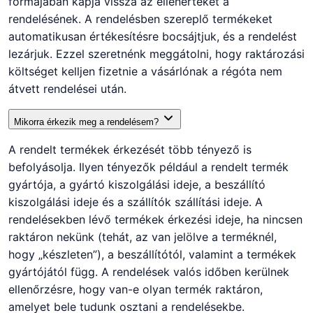
formájában kapja vissza az ellenértékét a
rendelésének. A rendelésben szereplő termékeket
automatikusan értékesítésre bocsájtjuk, és a rendelést
lezárjuk. Ezzel szeretnénk meggátolni, hogy raktározási
költséget kelljen fizetnie a vásárlónak a régóta nem
átvett rendelései után.
Mikorra érkezik meg a rendelésem?
A rendelt termékek érkezését több tényező is
befolyásolja. Ilyen tényezők például a rendelt termék
gyártója, a gyártó kiszolgálási ideje, a beszállító
kiszolgálási ideje és a szállítók szállítási ideje. A
rendelésekben lévő termékek érkezési ideje, ha nincsen
raktáron nekünk (tehát, az van jelölve a terméknél,
hogy „készleten”), a beszállítótól, valamint a termékek
gyártójától függ. A rendelések valós időben kerülnek
ellenőrzésre, hogy van-e olyan termék raktáron,
amelyet bele tudunk osztani a rendelésekbe.