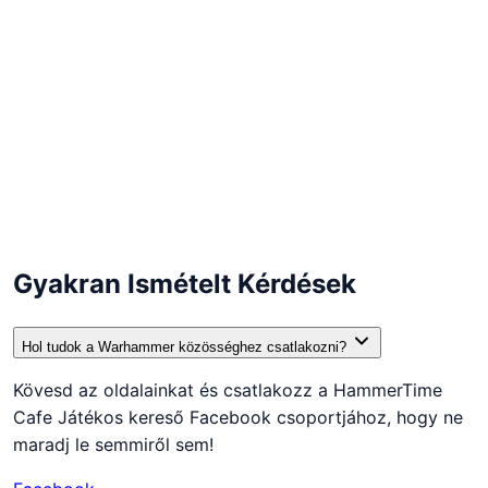
WARHAMMER 40.000
CSATLAKOZZ
WARHAMMER FANTASY
LEGYÉL HADVEZÉR
Gyakran Ismételt Kérdések
Hol tudok a Warhammer közösséghez csatlakozni?
Kövesd az oldalainkat és csatlakozz a HammerTime
Cafe Játékos kereső Facebook csoportjához, hogy ne
maradj le semmiről sem!