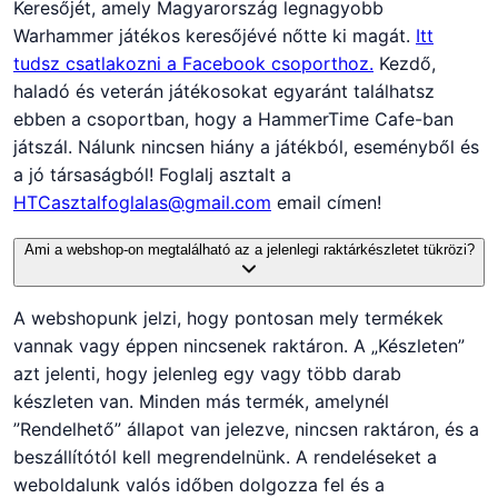
Keresőjét, amely Magyarország legnagyobb
Warhammer játékos keresőjévé nőtte ki magát.
Itt
tudsz csatlakozni a Facebook csoporthoz.
Kezdő,
haladó és veterán játékosokat egyaránt találhatsz
ebben a csoportban, hogy a HammerTime Cafe-ban
játszál. Nálunk nincsen hiány a játékból, eseményből és
a jó társaságból! Foglalj asztalt a
HTCasztalfoglalas@gmail.com
email címen!
Ami a webshop-on megtalálható az a jelenlegi raktárkészletet tükrözi?
A webshopunk jelzi, hogy pontosan mely termékek
vannak vagy éppen nincsenek raktáron. A „Készleten”
azt jelenti, hogy jelenleg egy vagy több darab
készleten van. Minden más termék, amelynél
”Rendelhető” állapot van jelezve, nincsen raktáron, és a
beszállítótól kell megrendelnünk. A rendeléseket a
weboldalunk valós időben dolgozza fel és a