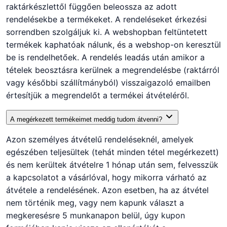
raktárkészlettől függően beleossza az adott
rendelésekbe a termékeket. A rendeléseket érkezési
sorrendben szolgáljuk ki. A webshopban feltüntetett
termékek kaphatóak nálunk, és a webshop-on keresztül
be is rendelhetőek. A rendelés leadás után amikor a
tételek beosztásra kerülnek a megrendelésbe (raktárról
vagy későbbi szállítmányból) visszaigazoló emailben
értesítjük a megrendelőt a termékei átvételéről.
A megérkezett termékeimet meddig tudom átvenni?
Azon személyes átvételű rendeléseknél, amelyek
egészében teljesültek (tehát minden tétel megérkezett)
és nem kerültek átvételre 1 hónap után sem, felvesszük
a kapcsolatot a vásárlóval, hogy mikorra várható az
átvétele a rendelésének. Azon esetben, ha az átvétel
nem történik meg, vagy nem kapunk választ a
megkeresésre 5 munkanapon belül, úgy kupon