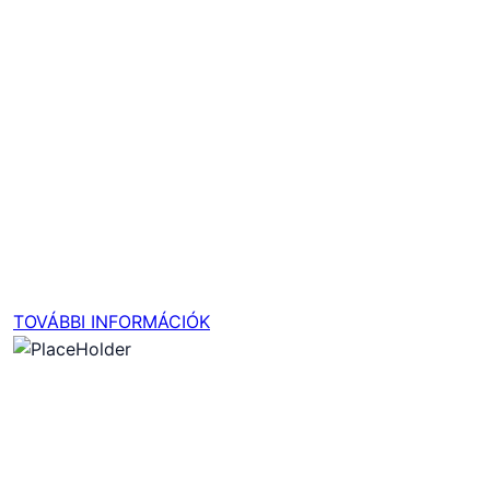
ÜGYFÉLSZOLG
PIHENŐN
ÜGYFÉLSZOLGÁLATUNK
ÁTMENETILEG NEM ELÉRHETŐ
AUGUSZTUS 19-20 ZÁRVA TARTUNK
TOVÁBBI INFORMÁCIÓK
HAMMERTIME CAFE
JÁTÉKOS KERESŐ