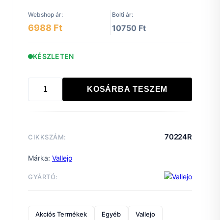
Webshop ár:
Bolti ár:
6988 Ft
10750 Ft
KÉSZLETEN
KOSÁRBA TESZEM
70224
Model
Color
-
70224R
CIKKSZÁM:
East
German
Márka:
Vallejo
Armour
GYÁRTÓ:
&
Infantry
Paint
Akciós Termékek
Egyéb
Vallejo
set