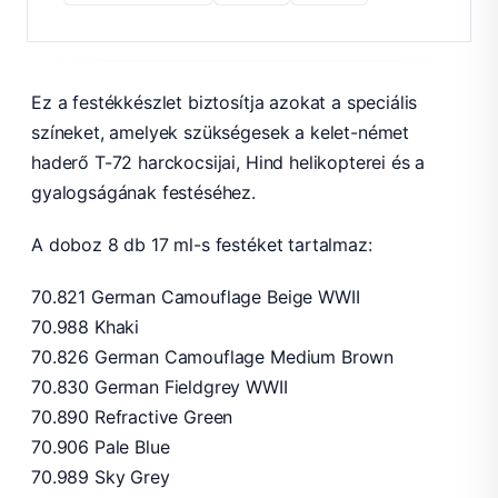
(Régi
Model
Color)
Ez a festékkészlet biztosítja azokat a speciális
mennyiség
színeket, amelyek szükségesek a kelet-német
haderő T-72 harckocsijai, Hind helikopterei és a
gyalogságának festéséhez.
A doboz 8 db 17 ml-s festéket tartalmaz:
70.821 German Camouflage Beige WWII
70.988 Khaki
70.826 German Camouflage Medium Brown
70.830 German Fieldgrey WWII
70.890 Refractive Green
70.906 Pale Blue
70.989 Sky Grey