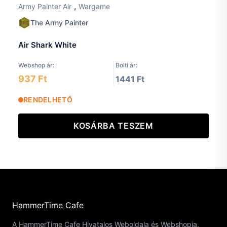
,
Army Painter Air
Wargame
The Army Painter
Air Shark White
Webshop ár:
Bolti ár:
937 Ft
1441 Ft
RENDELHETŐ
KOSÁRBA TESZEM
HammerTime Cafe
A HammerTime Cafe Hivatalos Weboldala és Webshopja.