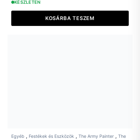
KÉSZLETEN
KOSÁRBA TESZEM
,
,
,
Egyéb
Festékek és Eszközök
The Army Painter
The