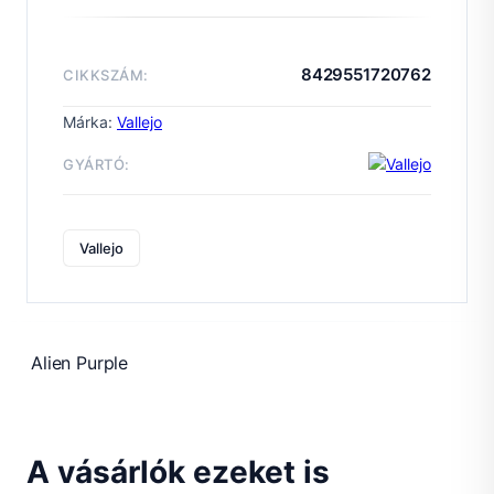
Game
Color
-
8429551720762
CIKKSZÁM:
Alien
Purple
Márka:
Vallejo
mennyiség
GYÁRTÓ:
Vallejo
Alien Purple
A vásárlók ezeket is