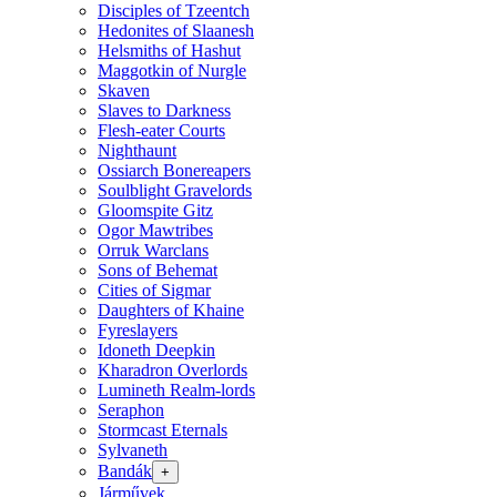
Disciples of Tzeentch
Hedonites of Slaanesh
Helsmiths of Hashut
Maggotkin of Nurgle
Skaven
Slaves to Darkness
Flesh-eater Courts
Nighthaunt
Ossiarch Bonereapers
Soulblight Gravelords
Gloomspite Gitz
Ogor Mawtribes
Orruk Warclans
Sons of Behemat
Cities of Sigmar
Daughters of Khaine
Fyreslayers
Idoneth Deepkin
Kharadron Overlords
Lumineth Realm-lords
Seraphon
Stormcast Eternals
Sylvaneth
Bandák
+
Járművek