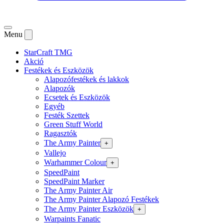
Menu
StarCraft TMG
Akció
Festékek és Eszközök
Alapozófestékek és lakkok
Alapozók
Ecsetek és Eszközök
Egyéb
Festék Szettek
Green Stuff World
Ragasztók
The Army Painter
+
Vallejo
Warhammer Colour
+
SpeedPaint
SpeedPaint Marker
The Army Painter Air
The Army Painter Alapozó Festékek
The Army Painter Eszközök
+
Warpaints Fanatic