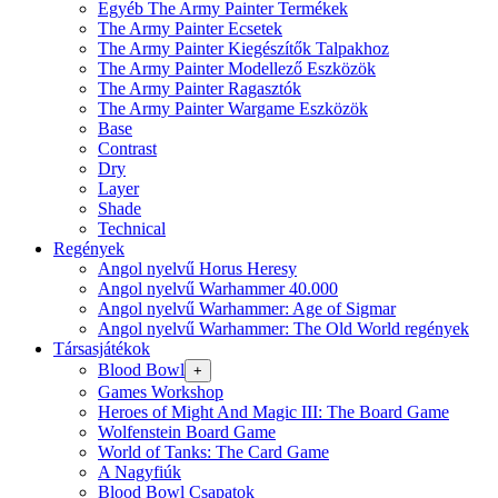
Egyéb The Army Painter Termékek
The Army Painter Ecsetek
The Army Painter Kiegészítők Talpakhoz
The Army Painter Modellező Eszközök
The Army Painter Ragasztók
The Army Painter Wargame Eszközök
Base
Contrast
Dry
Layer
Shade
Technical
Regények
Angol nyelvű Horus Heresy
Angol nyelvű Warhammer 40.000
Angol nyelvű Warhammer: Age of Sigmar
Angol nyelvű Warhammer: The Old World regények
Társasjátékok
Blood Bowl
+
Games Workshop
Heroes of Might And Magic III: The Board Game
Wolfenstein Board Game
World of Tanks: The Card Game
A Nagyfiúk
Blood Bowl Csapatok