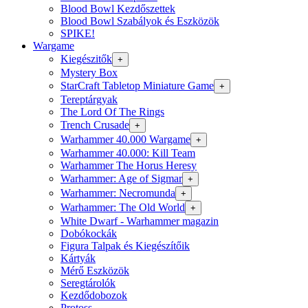
Blood Bowl Kezdőszettek
Blood Bowl Szabályok és Eszközök
SPIKE!
Wargame
Kiegészitők
+
Mystery Box
StarCraft Tabletop Miniature Game
+
Tereptárgyak
The Lord Of The Rings
Trench Crusade
+
Warhammer 40.000 Wargame
+
Warhammer 40.000: Kill Team
Warhammer The Horus Heresy
Warhammer: Age of Sigmar
+
Warhammer: Necromunda
+
Warhammer: The Old World
+
White Dwarf - Warhammer magazin
Dobókockák
Figura Talpak és Kiegészítőik
Kártyák
Mérő Eszközök
Seregtárolók
Kezdődobozok
Protoss