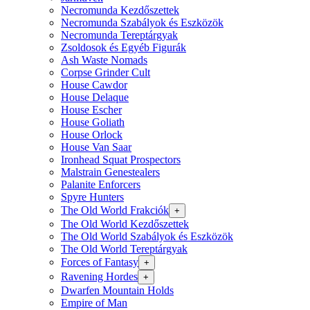
Necromunda Kezdőszettek
Necromunda Szabályok és Eszközök
Necromunda Tereptárgyak
Zsoldosok és Egyéb Figurák
Ash Waste Nomads
Corpse Grinder Cult
House Cawdor
House Delaque
House Escher
House Goliath
House Orlock
House Van Saar
Ironhead Squat Prospectors
Malstrain Genestealers
Palanite Enforcers
Spyre Hunters
The Old World Frakciók
+
The Old World Kezdőszettek
The Old World Szabályok és Eszközök
The Old World Tereptárgyak
Forces of Fantasy
+
Ravening Hordes
+
Dwarfen Mountain Holds
Empire of Man