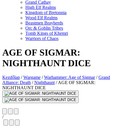
Grand Cathay
High Elf Realms
Kingdom of Bretonnia
Wood Elf Realms
Beastmen Brayherds
Orc & Goblin Tribes
Tomb Kings of Khemri
Warriors of Chaos
AGE OF SIGMAR:
NIGHTHAUNT DICE
Kezdőlap
/
Wargame
/
Warhammer: Age of Sigmar
/
Grand
Alliance: Death
/
Nighthaunt
/
AGE OF SIGMAR:
NIGHTHAUNT DICE
/