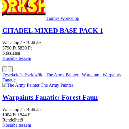
Games Workshop
CITADEL MIXED BASE PACK 1
Webshop ár:
Bolti ár:
3790 Ft
5830 Ft
Készleten
Kosárba teszem
Festékek és Eszközök
,
The Army Painter
,
Wargame
,
Warpaints
Fanatic
The Army Painter
Warpaints Fanatic: Forest Faun
Webshop ár:
Bolti ár:
1004 Ft
1544 Ft
Rendelhető
Kosárba teszem