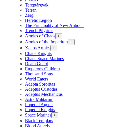
Tereptárgyak
Terran
Zerg
Heretic Legion
The Principality of New Antioch
Trench Pilgrims
Armies of Chaos
+
Armies of the Imperium
+
Xenos Armies
+
Chaos Knights
Chaos Space Marines
Death Guard
Emperor's Children
Thousand Sons
World Eaters
Adepta Sororitas
Adeptus Custodes
Adeptus Mechanicus
Astra Militarum
Imperial Agents
Imperial Knights
Space Marines
+
Black Templars
Blood Angels