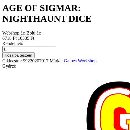
AGE OF SIGMAR:
NIGHTHAUNT DICE
Webshop ár:
Bolti ár:
6718 Ft
10335 Ft
Rendelhető
AGE
OF
Kosárba teszem
SIGMAR:
Cikkszám:
99220207017
Márka:
Games Workshop
NIGHTHAUNT
Gyártó:
DICE
mennyiség