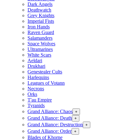
Dark Angels
Deathwatch
Grey Knights
Imperial Fists
Iron Hands
Raven Guard
Salamanders
Space Wolves
Ultramarines
White Scars
Aeldari
Drukhari
Genestealer Cults
Harlequins
Leagues of Votann
Necrons
Orks
T'au Empire
Tyranids
Grand Alliance: Chaos
+
Grand Alliance: Death
+
Grand Alliance: Destruction
+
Grand Alliance: Order
+
Blades of Khorne