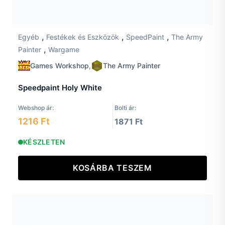
,
,
,
Egyéb
Festékek és Eszközök
SpeedPaint
The Army
,
Painter
Wargame
Games Workshop
,
The Army Painter
Speedpaint Holy White
Webshop ár:
Bolti ár:
1216 Ft
1871 Ft
KÉSZLETEN
KOSÁRBA TESZEM