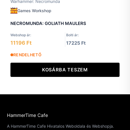
Warhammer: Necromunda
Games Workshop
NECROMUNDA: GOLIATH MAULERS
Webshop ár:
Bolti ár:
11196 Ft
17225 Ft
RENDELHETŐ
KOSÁRBA TESZEM
HammerTime Cafe
A HammerTime Cafe Hivatalos Weboldala és Webshopja.