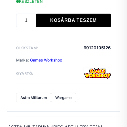
KÉSZLETEN
KOSÁRBA TESZEM
ASTRA
MILITARUM:
KRIEG
ARTILLERY
99120105126
CIKKSZÁM:
TEAM
mennyiség
Márka:
Games Workshop
GYÁRTÓ:
Astra Militarum
Wargame