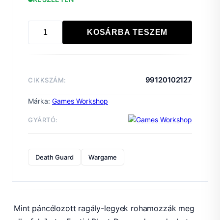
KOSÁRBA TESZEM
DEATH
GUARD
FOETID
BLOAT-
99120102127
CIKKSZÁM:
DRONE
mennyiség
Márka:
Games Workshop
GYÁRTÓ:
Death Guard
Wargame
Mint páncélozott ragály-legyek rohamozzák meg