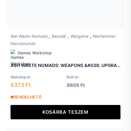
,
,
,
Ash Waste Nomads
Bandák
Wargame
Warhammer:
Necromunda
Games Workshop
ASH WASTE NOMADS: WEAPONS &#038; UPGRADES
Webshop ár:
Bolti ár:
6373 Ft
9805 Ft
RENDELHETŐ
KOSÁRBA TESZEM