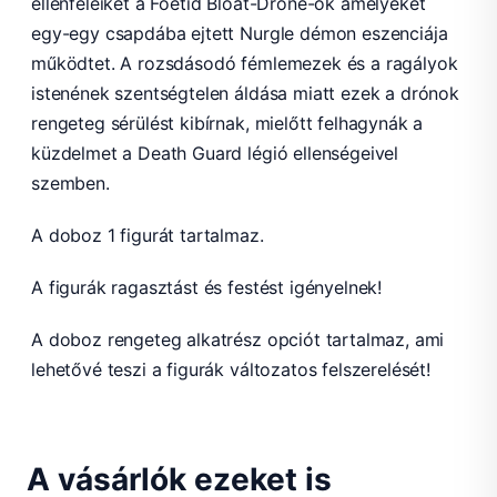
ellenfeleiket a Foetid Bloat-Drone-ok amelyeket
egy-egy csapdába ejtett Nurgle démon eszenciája
működtet. A rozsdásodó fémlemezek és a ragályok
istenének szentségtelen áldása miatt ezek a drónok
rengeteg sérülést kibírnak, mielőtt felhagynák a
küzdelmet a Death Guard légió ellenségeivel
szemben.
A doboz 1 figurát tartalmaz.
A figurák ragasztást és festést igényelnek!
A doboz rengeteg alkatrész opciót tartalmaz, ami
lehetővé teszi a figurák változatos felszerelését!
A vásárlók ezeket is