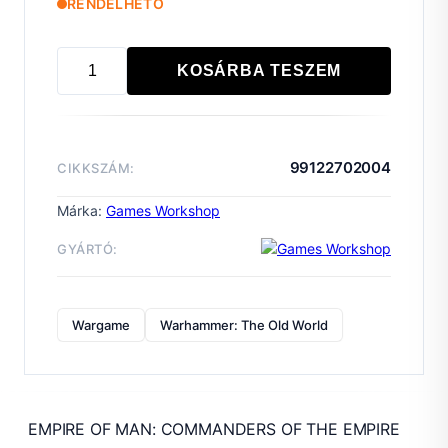
RENDELHETŐ
KOSÁRBA TESZEM
EMPIRE
OF
MAN:
COMMANDERS
99122702004
CIKKSZÁM:
OF
THE
Márka:
Games Workshop
EMPIRE
GYÁRTÓ:
mennyiség
Wargame
Warhammer: The Old World
EMPIRE OF MAN: COMMANDERS OF THE EMPIRE