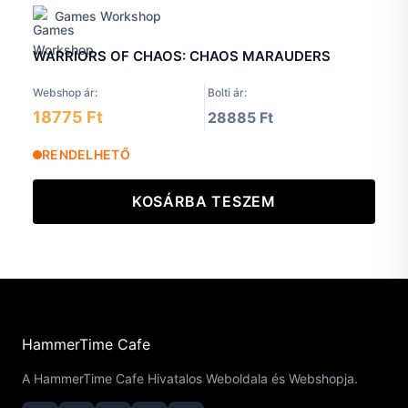
Games Workshop
WARRIORS OF CHAOS: CHAOS MARAUDERS
Webshop ár:
Bolti ár:
18775 Ft
28885 Ft
RENDELHETŐ
KOSÁRBA TESZEM
HammerTime Cafe
A HammerTime Cafe Hivatalos Weboldala és Webshopja.