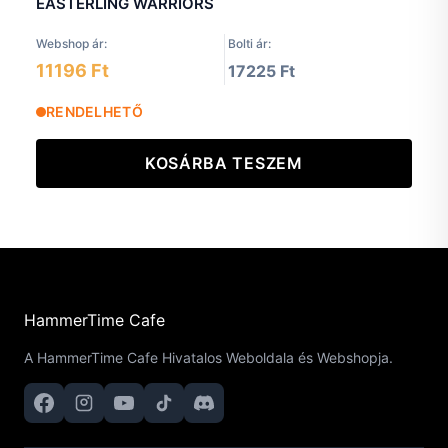
EASTERLING WARRIORS
Webshop ár:
Bolti ár:
11196 Ft
17225 Ft
RENDELHETŐ
KOSÁRBA TESZEM
HammerTime Cafe
A HammerTime Cafe Hivatalos Weboldala és Webshopja.