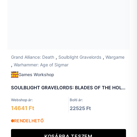
,
,
Grand Alliance: Death
Soulblight Gravelords
Wargame
,
Warhammer: Age of Sigmar
Games Workshop
SOULBLIGHT GRAVELORDS: BLADES OF THE HOLLOW KING
Webshop ár:
Bolti ár:
14641 Ft
22525 Ft
RENDELHETŐ
KOSÁRBA TESZEM