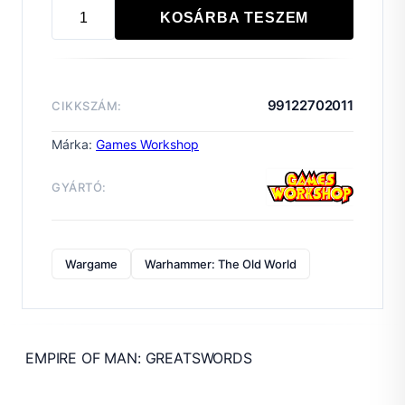
KOSÁRBA TESZEM
EMPIRE
OF
MAN:
GREATSWORDS
99122702011
CIKKSZÁM:
mennyiség
Márka:
Games Workshop
GYÁRTÓ:
Wargame
Warhammer: The Old World
EMPIRE OF MAN: GREATSWORDS