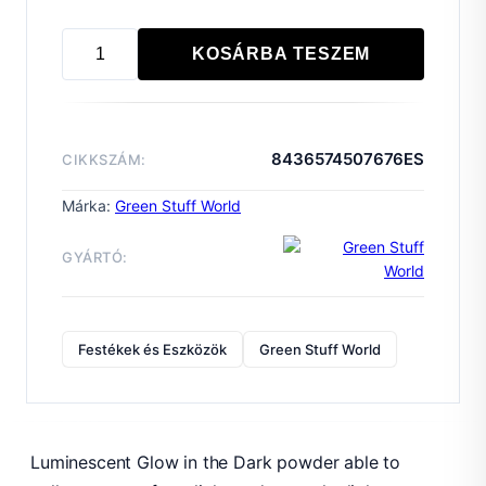
KOSÁRBA TESZEM
Glow
in
the
Dark
8436574507676ES
CIKKSZÁM:
-
SOUL
Márka:
Green Stuff World
GREEN
mennyiség
GYÁRTÓ:
Festékek és Eszközök
Green Stuff World
Luminescent Glow in the Dark powder able to