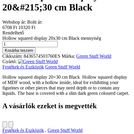
20&#215;30 cm Black
Webshop ár:
Bolti ár:
6708 Ft
10320 Ft
Rendelhető
Hollow squared display 20x30 cm Black mennyiség
Kosárba teszem
Cikkszám:
8436574503760ES
Márka:
Green Stuff World
Gyártó:
Festékek és Eszközök
Green Stuff World
Hollow squared display 20×30 cm Black Hollow squared display
of MDF wood, with a hollow inside, ideal for exhibiting your
figurines or other pieces that may need depth or to contain any
liquids. The base is covered with a slim dark green coloured carpet.
A vásárlók ezeket is megvették
Festékek és Eszközök
,
Green Stuff World