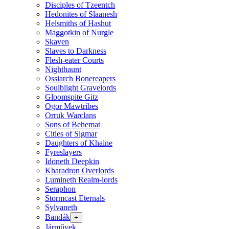
Disciples of Tzeentch
Hedonites of Slaanesh
Helsmiths of Hashut
Maggotkin of Nurgle
Skaven
Slaves to Darkness
Flesh-eater Courts
Nighthaunt
Ossiarch Bonereapers
Soulblight Gravelords
Gloomspite Gitz
Ogor Mawtribes
Orruk Warclans
Sons of Behemat
Cities of Sigmar
Daughters of Khaine
Fyreslayers
Idoneth Deepkin
Kharadron Overlords
Lumineth Realm-lords
Seraphon
Stormcast Eternals
Sylvaneth
Bandák
+
Járművek