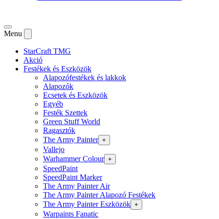
Menu
StarCraft TMG
Akció
Festékek és Eszközök
Alapozófestékek és lakkok
Alapozók
Ecsetek és Eszközök
Egyéb
Festék Szettek
Green Stuff World
Ragasztók
The Army Painter
+
Vallejo
Warhammer Colour
+
SpeedPaint
SpeedPaint Marker
The Army Painter Air
The Army Painter Alapozó Festékek
The Army Painter Eszközök
+
Warpaints Fanatic