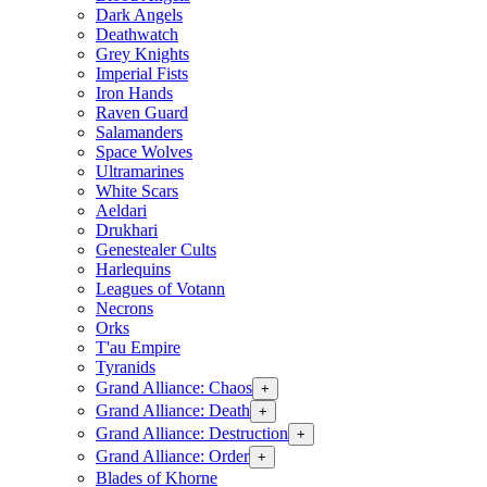
Dark Angels
Deathwatch
Grey Knights
Imperial Fists
Iron Hands
Raven Guard
Salamanders
Space Wolves
Ultramarines
White Scars
Aeldari
Drukhari
Genestealer Cults
Harlequins
Leagues of Votann
Necrons
Orks
T'au Empire
Tyranids
Grand Alliance: Chaos
+
Grand Alliance: Death
+
Grand Alliance: Destruction
+
Grand Alliance: Order
+
Blades of Khorne