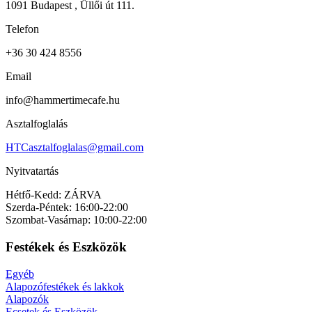
1091 Budapest , Üllői út 111.
Telefon
+36 30 424 8556
Email
info@hammertimecafe.hu
Asztalfoglalás
HTCasztalfoglalas@gmail.com
Nyitvatartás
Hétfő-Kedd: ZÁRVA
Szerda-Péntek: 16:00-22:00
Szombat-Vasárnap: 10:00-22:00
Festékek és Eszközök
Egyéb
Alapozófestékek és lakkok
Alapozók
Ecsetek és Eszközök