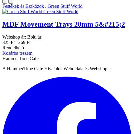
Festékek és Eszközök
,
Green Stuff World
Green Stuff World
MDF Movement Trays 20mm 5&#215;2
Webshop ár:
Bolti ár:
825 Ft
1269 Ft
Rendelhető
Kosárba teszem
HammerTime Cafe
A HammerTime Cafe Hivatalos Weboldala és Webshopja.