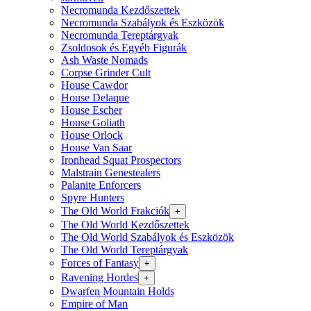
Necromunda Kezdőszettek
Necromunda Szabályok és Eszközök
Necromunda Tereptárgyak
Zsoldosok és Egyéb Figurák
Ash Waste Nomads
Corpse Grinder Cult
House Cawdor
House Delaque
House Escher
House Goliath
House Orlock
House Van Saar
Ironhead Squat Prospectors
Malstrain Genestealers
Palanite Enforcers
Spyre Hunters
The Old World Frakciók
+
The Old World Kezdőszettek
The Old World Szabályok és Eszközök
The Old World Tereptárgyak
Forces of Fantasy
+
Ravening Hordes
+
Dwarfen Mountain Holds
Empire of Man