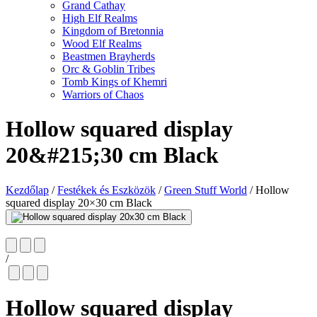
Grand Cathay
High Elf Realms
Kingdom of Bretonnia
Wood Elf Realms
Beastmen Brayherds
Orc & Goblin Tribes
Tomb Kings of Khemri
Warriors of Chaos
Hollow squared display
20&#215;30 cm Black
Kezdőlap
/
Festékek és Eszközök
/
Green Stuff World
/
Hollow
squared display 20×30 cm Black
/
Hollow squared display