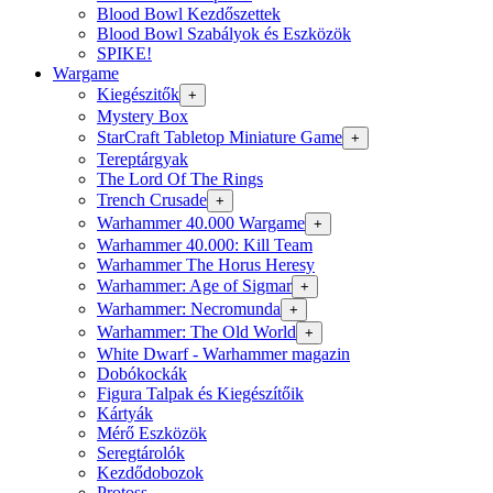
Blood Bowl Kezdőszettek
Blood Bowl Szabályok és Eszközök
SPIKE!
Wargame
Kiegészitők
+
Mystery Box
StarCraft Tabletop Miniature Game
+
Tereptárgyak
The Lord Of The Rings
Trench Crusade
+
Warhammer 40.000 Wargame
+
Warhammer 40.000: Kill Team
Warhammer The Horus Heresy
Warhammer: Age of Sigmar
+
Warhammer: Necromunda
+
Warhammer: The Old World
+
White Dwarf - Warhammer magazin
Dobókockák
Figura Talpak és Kiegészítőik
Kártyák
Mérő Eszközök
Seregtárolók
Kezdődobozok
Protoss