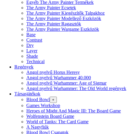
Egyéb The Army Painter Termékek
The Army Painter Ecsetek
The Army Painter Kiegészítők Talpakhoz
The Army Painter Modellező Eszközök
The Army Painter Ragasztók
The Army Painter Wargame Eszközök
Base
Contrast
Dry
Layer
Shade
Technical
Regények
Angol nyelvű Horus Heresy
Angol nyelvű Warhammer 40.000
Angol nyelvű Warhammer: Age of Sigmar
Angol nyelvű Warhammer: The Old World regények
Társasjátékok
Blood Bowl
+
Games Workshop
Heroes of Might And Magic III: The Board Game
Wolfenstein Board Game
World of Tanks: The Card Game
A Nagyfiúk
Blood Bowl Csapatok