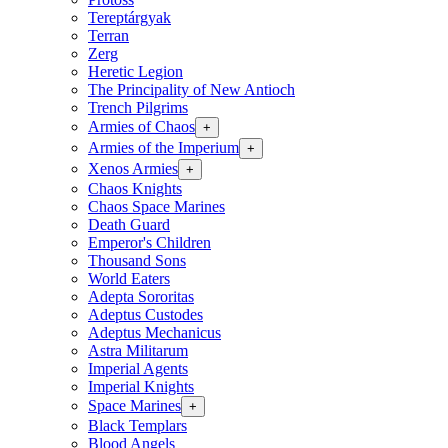
Tereptárgyak
Terran
Zerg
Heretic Legion
The Principality of New Antioch
Trench Pilgrims
Armies of Chaos
+
Armies of the Imperium
+
Xenos Armies
+
Chaos Knights
Chaos Space Marines
Death Guard
Emperor's Children
Thousand Sons
World Eaters
Adepta Sororitas
Adeptus Custodes
Adeptus Mechanicus
Astra Militarum
Imperial Agents
Imperial Knights
Space Marines
+
Black Templars
Blood Angels