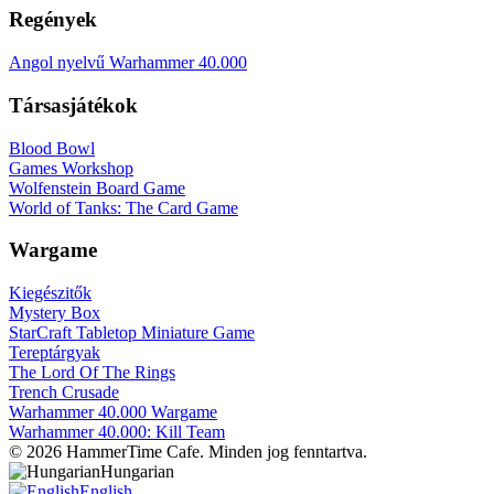
Regények
Angol nyelvű Warhammer 40.000
Társasjátékok
Blood Bowl
Games Workshop
Wolfenstein Board Game
World of Tanks: The Card Game
Wargame
Kiegészitők
Mystery Box
StarCraft Tabletop Miniature Game
Tereptárgyak
The Lord Of The Rings
Trench Crusade
Warhammer 40.000 Wargame
Warhammer 40.000: Kill Team
© 2026 HammerTime Cafe. Minden jog fenntartva.
Hungarian
English