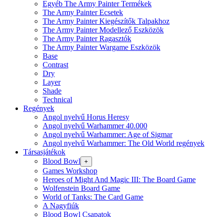
Egyéb The Army Painter Termékek
The Army Painter Ecsetek
The Army Painter Kiegészítők Talpakhoz
The Army Painter Modellező Eszközök
The Army Painter Ragasztók
The Army Painter Wargame Eszközök
Base
Contrast
Dry
Layer
Shade
Technical
Regények
Angol nyelvű Horus Heresy
Angol nyelvű Warhammer 40.000
Angol nyelvű Warhammer: Age of Sigmar
Angol nyelvű Warhammer: The Old World regények
Társasjátékok
Blood Bowl
+
Games Workshop
Heroes of Might And Magic III: The Board Game
Wolfenstein Board Game
World of Tanks: The Card Game
A Nagyfiúk
Blood Bowl Csapatok