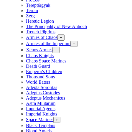
Tereptárgyak
Terran
Zerg
Heretic Legion
The Principality of New Antioch
Trench Pilgrims
Armies of Chaos
+
Armies of the Imperium
+
Xenos Armies
+
Chaos Knights
Chaos Space Marines
Death Guard
Emperor's Children
Thousand Sons
World Eaters
Adepta Sororitas
Adeptus Custodes
Adeptus Mechanicus
Astra Militarum
Imperial Agents
Imperial Knights
Space Marines
+
Black Templars
Blood Angels