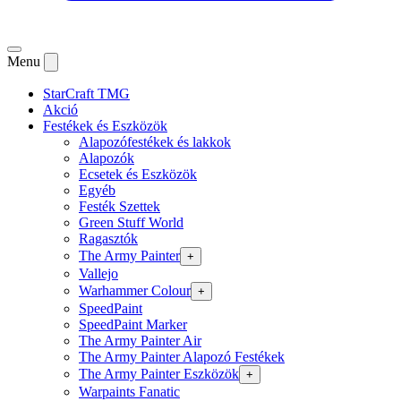
Menu
StarCraft TMG
Akció
Festékek és Eszközök
Alapozófestékek és lakkok
Alapozók
Ecsetek és Eszközök
Egyéb
Festék Szettek
Green Stuff World
Ragasztók
The Army Painter
+
Vallejo
Warhammer Colour
+
SpeedPaint
SpeedPaint Marker
The Army Painter Air
The Army Painter Alapozó Festékek
The Army Painter Eszközök
+
Warpaints Fanatic