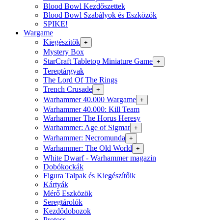
Blood Bowl Kezdőszettek
Blood Bowl Szabályok és Eszközök
SPIKE!
Wargame
Kiegészitők
+
Mystery Box
StarCraft Tabletop Miniature Game
+
Tereptárgyak
The Lord Of The Rings
Trench Crusade
+
Warhammer 40.000 Wargame
+
Warhammer 40.000: Kill Team
Warhammer The Horus Heresy
Warhammer: Age of Sigmar
+
Warhammer: Necromunda
+
Warhammer: The Old World
+
White Dwarf - Warhammer magazin
Dobókockák
Figura Talpak és Kiegészítőik
Kártyák
Mérő Eszközök
Seregtárolók
Kezdődobozok
Protoss