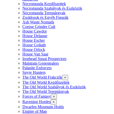
Necromunda Kezdőszettek
Necromunda Szabályok és Eszközök
Necromunda Tereptárgyak
Zsoldosok és Egyéb Figurák
Ash Waste Nomads
Corpse Grinder Cult
House Cawdor
House Delaque
House Escher
House Goliath
House Orlock
House Van Saar
Ironhead Squat Prospectors
Malstrain Genestealers
Palanite Enforcers
Spyre Hunters
The Old World Frakciók
+
The Old World Kezdőszettek
The Old World Szabályok és Eszközök
The Old World Tereptárgyak
Forces of Fantasy
+
Ravening Hordes
+
Dwarfen Mountain Holds
Empire of Man