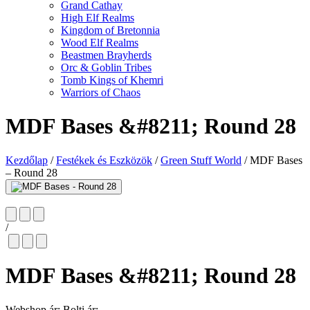
Grand Cathay
High Elf Realms
Kingdom of Bretonnia
Wood Elf Realms
Beastmen Brayherds
Orc & Goblin Tribes
Tomb Kings of Khemri
Warriors of Chaos
MDF Bases &#8211; Round 28
Kezdőlap
/
Festékek és Eszközök
/
Green Stuff World
/
MDF Bases
– Round 28
/
MDF Bases &#8211; Round 28
Webshop ár:
Bolti ár: