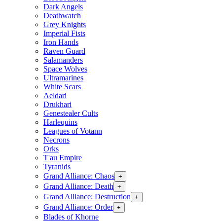
Dark Angels
Deathwatch
Grey Knights
Imperial Fists
Iron Hands
Raven Guard
Salamanders
Space Wolves
Ultramarines
White Scars
Aeldari
Drukhari
Genestealer Cults
Harlequins
Leagues of Votann
Necrons
Orks
T'au Empire
Tyranids
Grand Alliance: Chaos
+
Grand Alliance: Death
+
Grand Alliance: Destruction
+
Grand Alliance: Order
+
Blades of Khorne