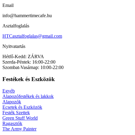
Email
info@hammertimecafe.hu
Asztalfoglalás
HTCasztalfoglalas@gmail.com
Nyitvatartás
Hétfő-Kedd: ZÁRVA
Szerda-Péntek: 16:00-22:00
Szombat-Vasárnap: 10:00-22:00
Festékek és Eszközök
Egyéb
Alapozófestékek és lakkok
Alapozók
Ecsetek és Eszközök
Festék Szettek
Green Stuff World
Ragasztók
The Army Painter