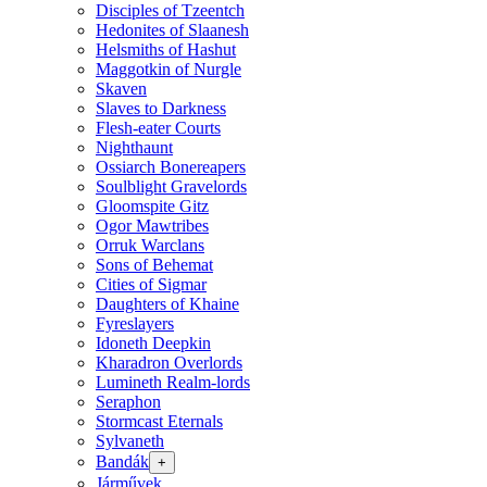
Disciples of Tzeentch
Hedonites of Slaanesh
Helsmiths of Hashut
Maggotkin of Nurgle
Skaven
Slaves to Darkness
Flesh-eater Courts
Nighthaunt
Ossiarch Bonereapers
Soulblight Gravelords
Gloomspite Gitz
Ogor Mawtribes
Orruk Warclans
Sons of Behemat
Cities of Sigmar
Daughters of Khaine
Fyreslayers
Idoneth Deepkin
Kharadron Overlords
Lumineth Realm-lords
Seraphon
Stormcast Eternals
Sylvaneth
Bandák
+
Járművek