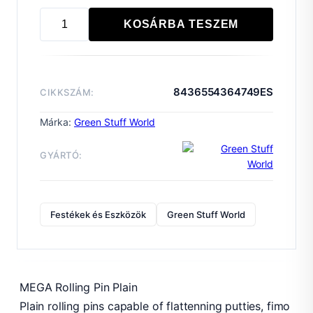
KOSÁRBA TESZEM
MEGA
Rolling
Pin
30
8436554364749ES
CIKKSZÁM:
mm
mennyiség
Márka:
Green Stuff World
GYÁRTÓ:
Festékek és Eszközök
Green Stuff World
MEGA Rolling Pin Plain
Plain rolling pins capable of flattenning putties, fimo