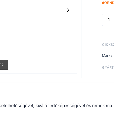
REN
MODE
COLO
CONT
BLUE
CIKKS
menny
Márka
/
2
GYÁRT
Kateg
setelhetőségével, kiváló fedőképességével és remek matt 