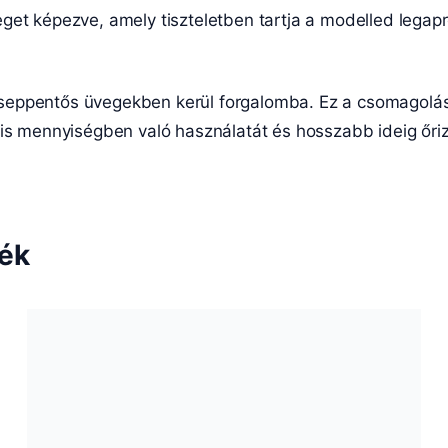
et képezve, amely tiszteletben tartja a modelled legapró
seppentős üvegekben kerül forgalomba. Ez a csomagolás
lis mennyiségben való használatát és hosszabb ideig őri
ték