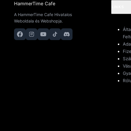
HammerTime Cafe
LINKS
A HammerTime Cafe Hivatalos
Weboldala és Webshopja.
Ált
Felt
Ada
Fize
Szál
Vásá
Gya
Ról