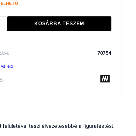
DELHETŐ
KOSÁRBA TESZEM
L
R:
INENTAL
70754
ZÁM:
iség
:
Vallejo
Ó:
orizálatlan
felületével teszi élvezetesebbé a figurafestést.