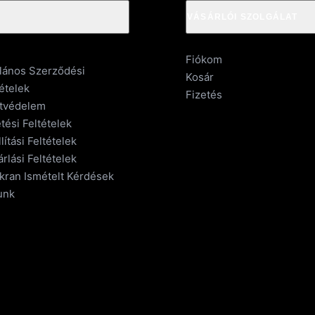
VÁSÁRLÓI SZOLGÁLAT
Fiókom
alános Szerződési
Kosár
ételek
Fizetés
tvédelem
tési Feltételek
lítási Feltételek
rlási Feltételek
kran Ismételt Kérdések
unk