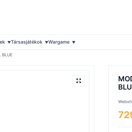
ek
Társasjátékok
Wargame
 BLUE
MOD
BLU
Websho
72