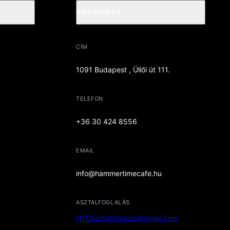
KAPCSOLAT
CÍM
1091 Budapest , Üllői út 111.
TELEFON
+36 30 424 8556
EMAIL
info@hammertimecafe.hu
ASZTALFOGLALÁS
HTCasztalfoglalas@gmail.com