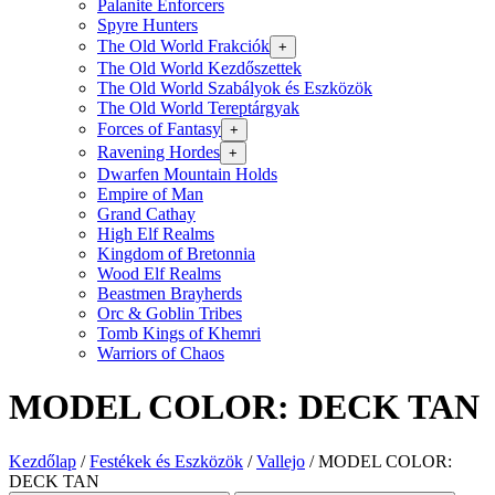
Palanite Enforcers
Spyre Hunters
The Old World Frakciók
+
The Old World Kezdőszettek
The Old World Szabályok és Eszközök
The Old World Tereptárgyak
Forces of Fantasy
+
Ravening Hordes
+
Dwarfen Mountain Holds
Empire of Man
Grand Cathay
High Elf Realms
Kingdom of Bretonnia
Wood Elf Realms
Beastmen Brayherds
Orc & Goblin Tribes
Tomb Kings of Khemri
Warriors of Chaos
MODEL COLOR: DECK TAN
Kezdőlap
/
Festékek és Eszközök
/
Vallejo
/
MODEL COLOR:
DECK TAN