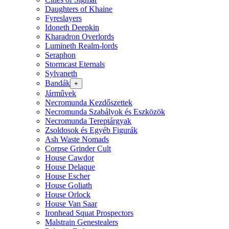
Daughters of Khaine
Fyreslayers
Idoneth Deepkin
Kharadron Overlords
Lumineth Realm-lords
Seraphon
Stormcast Eternals
Sylvaneth
Bandák
+
Járművek
Necromunda Kezdőszettek
Necromunda Szabályok és Eszközök
Necromunda Tereptárgyak
Zsoldosok és Egyéb Figurák
Ash Waste Nomads
Corpse Grinder Cult
House Cawdor
House Delaque
House Escher
House Goliath
House Orlock
House Van Saar
Ironhead Squat Prospectors
Malstrain Genestealers