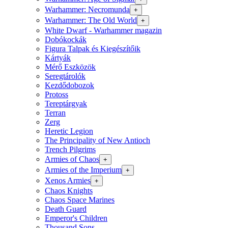
Warhammer: Necromunda
+
Warhammer: The Old World
+
White Dwarf - Warhammer magazin
Dobókockák
Figura Talpak és Kiegészítőik
Kártyák
Mérő Eszközök
Seregtárolók
Kezdődobozok
Protoss
Tereptárgyak
Terran
Zerg
Heretic Legion
The Principality of New Antioch
Trench Pilgrims
Armies of Chaos
+
Armies of the Imperium
+
Xenos Armies
+
Chaos Knights
Chaos Space Marines
Death Guard
Emperor's Children
Thousand Sons