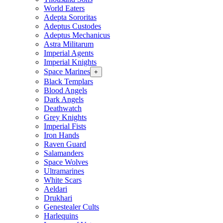
World Eaters
Adepta Sororitas
Adeptus Custodes
Adeptus Mechanicus
Astra Militarum
Imperial Agents
Imperial Knights
Space Marines
+
Black Templars
Blood Angels
Dark Angels
Deathwatch
Grey Knights
Imperial Fists
Iron Hands
Raven Guard
Salamanders
Space Wolves
Ultramarines
White Scars
Aeldari
Drukhari
Genestealer Cults
Harlequins