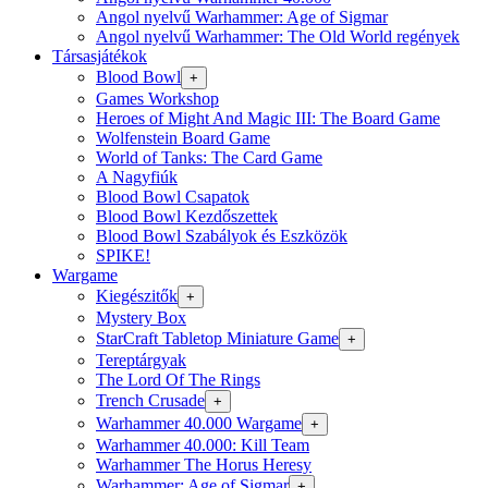
Angol nyelvű Warhammer: Age of Sigmar
Angol nyelvű Warhammer: The Old World regények
Társasjátékok
Blood Bowl
+
Games Workshop
Heroes of Might And Magic III: The Board Game
Wolfenstein Board Game
World of Tanks: The Card Game
A Nagyfiúk
Blood Bowl Csapatok
Blood Bowl Kezdőszettek
Blood Bowl Szabályok és Eszközök
SPIKE!
Wargame
Kiegészitők
+
Mystery Box
StarCraft Tabletop Miniature Game
+
Tereptárgyak
The Lord Of The Rings
Trench Crusade
+
Warhammer 40.000 Wargame
+
Warhammer 40.000: Kill Team
Warhammer The Horus Heresy
Warhammer: Age of Sigmar
+