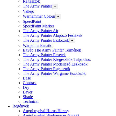
Ragasztók
The Army Painter
+
Vallejo
Warhammer Colour
+
SpeedPaint
SpeedPaint Marker
The Army Painter Air
The Army Painter Alapozó Festékek
The Army Painter Eszközök
+
Warpaints Fanatic
Egyéb The Army Painter Termékek
The Army Painter Ecsetek
The Army Painter Kiegészítők Talpakhoz
The Army Painter Modellező Eszközök
The Army Painter Ragasztók
The Army Painter Wargame Eszközök
Base
Contrast
Dry
Layer
Shade
Technical
Regények
Angol nyelvű Horus Heresy
Angol nyelvű Warhammer 40.000