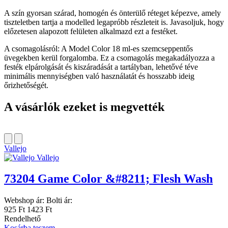
A szín gyorsan szárad, homogén és önterülő réteget képezve, amely
tiszteletben tartja a modelled legapróbb részleteit is. Javasoljuk, hogy
előzetesen alapozott felületen alkalmazd ezt a festéket.
A csomagolásról: A Model Color 18 ml-es szemcseppentős
üvegekben kerül forgalomba. Ez a csomagolás megakadályozza a
festék elpárolgását és kiszáradását a tartályban, lehetővé téve
minimális mennyiségben való használatát és hosszabb ideig
őrizhetőségét.
A vásárlók ezeket is megvették
Vallejo
Vallejo
73204 Game Color &#8211; Flesh Wash
Webshop ár:
Bolti ár:
925 Ft
1423 Ft
Rendelhető
Kosárba teszem