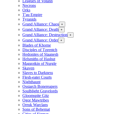
Leagues of Votann
Necrons
Orks
T'au Empire
Tyranids
Grand Alliance: Chaos
+
Grand Alliance: Death
+
Grand Alliance: Destruction
+
Grand Alliance: Order
+
Blades of Khorne
Disciples of Tzeentch
Hedonites of Slaanesh
Helsmiths of Hashut
Maggotkin of Nurgle
Skaven
Slaves to Darkness
Flesh-eater Courts
Nighthaunt
Ossiarch Bonereapers
Soulblight Gravelords
Gloomspite Gitz
Ogor Mawtribes
Orruk Warclans
Sons of Behemat
Cities of Sigmar