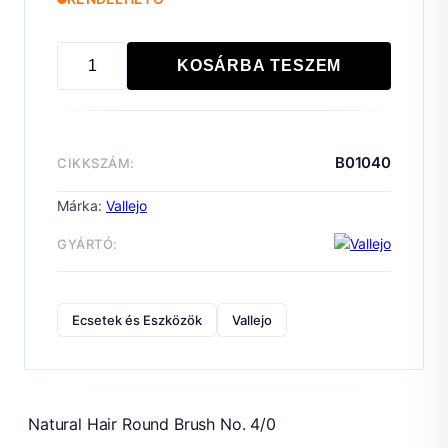
KOSÁRBA TESZEM
Natural
Hair
Round
Brush
B01040
CIKKSZÁM:
No.
4/0
Márka:
Vallejo
mennyiség
GYÁRTÓ:
Ecsetek és Eszközök
Vallejo
Natural Hair Round Brush No. 4/0