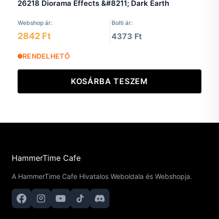
26218 Diorama Effects &#8211; Dark Earth
Webshop ár:
Bolti ár:
2842 Ft
4373 Ft
RENDELHETŐ
KOSÁRBA TESZEM
HammerTime Cafe
A HammerTime Cafe Hivatalos Weboldala és Webshopja.