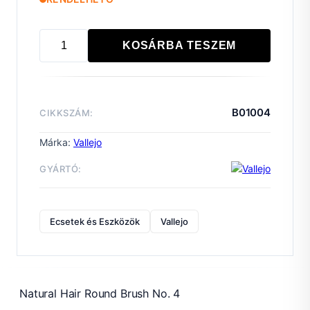
KOSÁRBA TESZEM
Natural
Hair
Round
Brush
B01004
CIKKSZÁM:
No.
4
Márka:
Vallejo
mennyiség
GYÁRTÓ:
Ecsetek és Eszközök
Vallejo
Natural Hair Round Brush No. 4