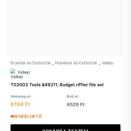
,
,
Ecsetek és Eszközök
Festékek és Eszközök
Vallejo
Vallejo
T03003 Tools &#8211; Budget riffler file set
Webshop ár:
Bolti ár:
6194 Ft
9529 Ft
RENDELHETŐ