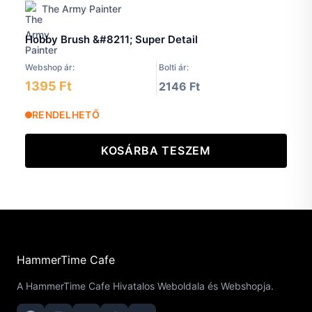
The Army Painter
Hobby Brush &#8211; Super Detail
Webshop ár:
Bolti ár:
1395 Ft
2146 Ft
RENDELHETŐ
KOSÁRBA TESZEM
HammerTime Cafe
A HammerTime Cafe Hivatalos Weboldala és Webshopja.