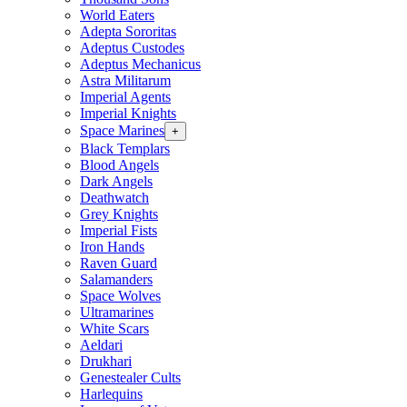
World Eaters
Adepta Sororitas
Adeptus Custodes
Adeptus Mechanicus
Astra Militarum
Imperial Agents
Imperial Knights
Space Marines
+
Black Templars
Blood Angels
Dark Angels
Deathwatch
Grey Knights
Imperial Fists
Iron Hands
Raven Guard
Salamanders
Space Wolves
Ultramarines
White Scars
Aeldari
Drukhari
Genestealer Cults
Harlequins