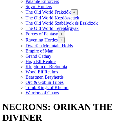
Palanite Enforcers
Spyre Hunters
The Old World Frakciók
+
The Old World Kezdőszettek
The Old World Szabályok és Eszközök
The Old World Tereptárgyak
Forces of Fantasy
+
Ravening Hordes
+
Dwarfen Mountain Holds
Empire of Man
Grand Cathay
High Elf Realms
Kingdom of Bretonnia
Wood Elf Realms
Beastmen Brayherds
Orc & Goblin Tribes
Tomb Kings of Khemri
Warriors of Chaos
NECRONS: ORIKAN THE
DIVINER