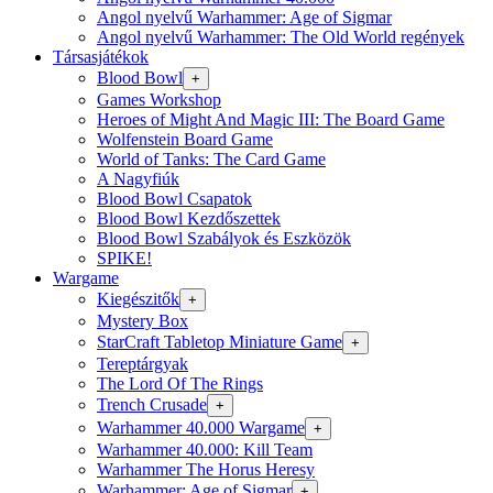
Angol nyelvű Warhammer: Age of Sigmar
Angol nyelvű Warhammer: The Old World regények
Társasjátékok
Blood Bowl
+
Games Workshop
Heroes of Might And Magic III: The Board Game
Wolfenstein Board Game
World of Tanks: The Card Game
A Nagyfiúk
Blood Bowl Csapatok
Blood Bowl Kezdőszettek
Blood Bowl Szabályok és Eszközök
SPIKE!
Wargame
Kiegészitők
+
Mystery Box
StarCraft Tabletop Miniature Game
+
Tereptárgyak
The Lord Of The Rings
Trench Crusade
+
Warhammer 40.000 Wargame
+
Warhammer 40.000: Kill Team
Warhammer The Horus Heresy
Warhammer: Age of Sigmar
+