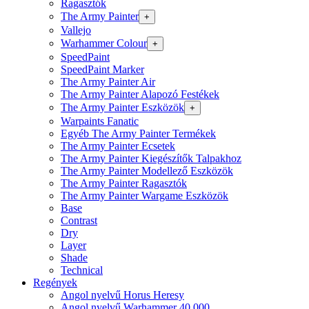
Ragasztók
The Army Painter
+
Vallejo
Warhammer Colour
+
SpeedPaint
SpeedPaint Marker
The Army Painter Air
The Army Painter Alapozó Festékek
The Army Painter Eszközök
+
Warpaints Fanatic
Egyéb The Army Painter Termékek
The Army Painter Ecsetek
The Army Painter Kiegészítők Talpakhoz
The Army Painter Modellező Eszközök
The Army Painter Ragasztók
The Army Painter Wargame Eszközök
Base
Contrast
Dry
Layer
Shade
Technical
Regények
Angol nyelvű Horus Heresy
Angol nyelvű Warhammer 40.000