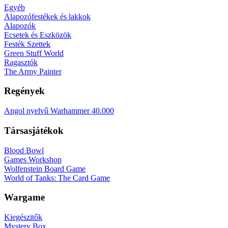
Egyéb
Alapozófestékek és lakkok
Alapozók
Ecsetek és Eszközök
Festék Szettek
Green Stuff World
Ragasztók
The Army Painter
Regények
Angol nyelvű Warhammer 40.000
Társasjátékok
Blood Bowl
Games Workshop
Wolfenstein Board Game
World of Tanks: The Card Game
Wargame
Kiegészitők
Mystery Box