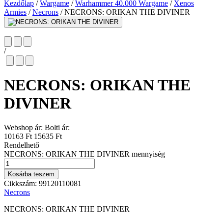
Kezdőlap
/
Wargame
/
Warhammer 40.000 Wargame
/
Xenos
Armies
/
Necrons
/
NECRONS: ORIKAN THE DIVINER
/
NECRONS: ORIKAN THE
DIVINER
Webshop ár:
Bolti ár:
10163 Ft
15635 Ft
Rendelhető
NECRONS: ORIKAN THE DIVINER mennyiség
Kosárba teszem
Cikkszám:
99120110081
Necrons
NECRONS: ORIKAN THE DIVINER