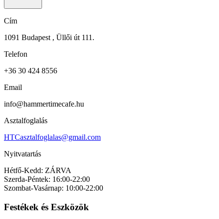
Cím
1091 Budapest , Üllői út 111.
Telefon
+36 30 424 8556
Email
info@hammertimecafe.hu
Asztalfoglalás
HTCasztalfoglalas@gmail.com
Nyitvatartás
Hétfő-Kedd: ZÁRVA
Szerda-Péntek: 16:00-22:00
Szombat-Vasárnap: 10:00-22:00
Festékek és Eszközök