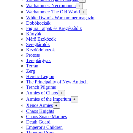
Warhammer: Necromunda
+
Warhammer: The Old World
+
White Dwarf - Warhammer magazin
Dobókockák
Figura Talpak és Kiegészítőik
Kártyák
Mérő Eszközök
Seregtárolók
Kezdődobozok
Protoss
Tereptárgyak
Terran
Zerg
Heretic Legion
The Principality of New Antioch
Trench Pilgrims
Armies of Chaos
+
Armies of the Imperium
+
Xenos Armies
+
Chaos Knights
Chaos Space Marines
Death Guard
Emperor's Children
Thousand Sons