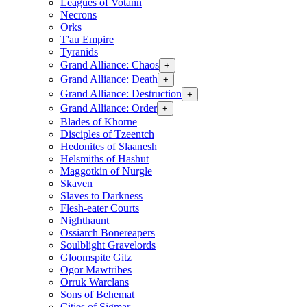
Leagues of Votann
Necrons
Orks
T'au Empire
Tyranids
Grand Alliance: Chaos
+
Grand Alliance: Death
+
Grand Alliance: Destruction
+
Grand Alliance: Order
+
Blades of Khorne
Disciples of Tzeentch
Hedonites of Slaanesh
Helsmiths of Hashut
Maggotkin of Nurgle
Skaven
Slaves to Darkness
Flesh-eater Courts
Nighthaunt
Ossiarch Bonereapers
Soulblight Gravelords
Gloomspite Gitz
Ogor Mawtribes
Orruk Warclans
Sons of Behemat
Cities of Sigmar