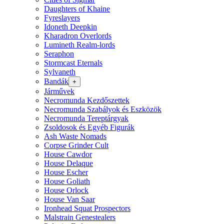
Daughters of Khaine
Fyreslayers
Idoneth Deepkin
Kharadron Overlords
Lumineth Realm-lords
Seraphon
Stormcast Eternals
Sylvaneth
Bandák
+
Járművek
Necromunda Kezdőszettek
Necromunda Szabályok és Eszközök
Necromunda Tereptárgyak
Zsoldosok és Egyéb Figurák
Ash Waste Nomads
Corpse Grinder Cult
House Cawdor
House Delaque
House Escher
House Goliath
House Orlock
House Van Saar
Ironhead Squat Prospectors
Malstrain Genestealers