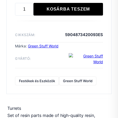
KOSÁRBA TESZEM
Orc
Heavy
Turret
Core
5904873420093ES
CIKKSZÁM:
mennyiség
Márka:
Green Stuff World
GYÁRTÓ:
Festékek és Eszközök
Green Stuff World
Turrets
Set of resin parts made of high-quality resin,