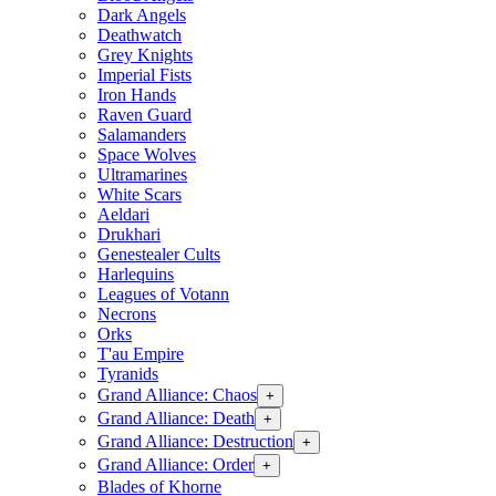
Dark Angels
Deathwatch
Grey Knights
Imperial Fists
Iron Hands
Raven Guard
Salamanders
Space Wolves
Ultramarines
White Scars
Aeldari
Drukhari
Genestealer Cults
Harlequins
Leagues of Votann
Necrons
Orks
T'au Empire
Tyranids
Grand Alliance: Chaos
+
Grand Alliance: Death
+
Grand Alliance: Destruction
+
Grand Alliance: Order
+
Blades of Khorne