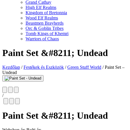
Grand Cathay
High Elf Realms
Kingdom of Bretonnia
Wood Elf Realms
Beastmen Brayherds
Orc & Goblin Tribes
Tomb Kings of Khemri
Warriors of Chaos
Paint Set &#8211; Undead
Kezdőlap
/
Festékek és Eszközök
/
Green Stuff World
/
Paint Set –
Undead
/
Paint Set &#8211; Undead
Webshop ár:
Bolti ár: