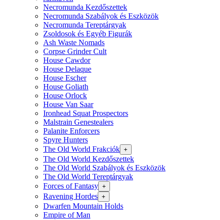
Necromunda Kezdőszettek
Necromunda Szabályok és Eszközök
Necromunda Tereptárgyak
Zsoldosok és Egyéb Figurák
Ash Waste Nomads
Corpse Grinder Cult
House Cawdor
House Delaque
House Escher
House Goliath
House Orlock
House Van Saar
Ironhead Squat Prospectors
Malstrain Genestealers
Palanite Enforcers
Spyre Hunters
The Old World Frakciók
+
The Old World Kezdőszettek
The Old World Szabályok és Eszközök
The Old World Tereptárgyak
Forces of Fantasy
+
Ravening Hordes
+
Dwarfen Mountain Holds
Empire of Man