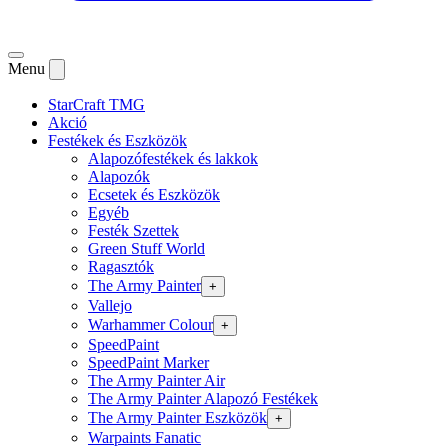
Menu
StarCraft TMG
Akció
Festékek és Eszközök
Alapozófestékek és lakkok
Alapozók
Ecsetek és Eszközök
Egyéb
Festék Szettek
Green Stuff World
Ragasztók
The Army Painter
+
Vallejo
Warhammer Colour
+
SpeedPaint
SpeedPaint Marker
The Army Painter Air
The Army Painter Alapozó Festékek
The Army Painter Eszközök
+
Warpaints Fanatic