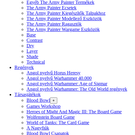
Egyéb The Army Painter Termékek
The Army Painter Ecsetek
The Army Painter Kiegészítők Talpakhoz
The Army Painter Modellező Eszközök
The Army Painter Ragasztók
The Army Painter Wargame Eszközök
Base
Contrast
Dry
Layer
Shade
Technical
Regények
Angol nyelvű Horus Heresy
Angol nyelvű Warhammer 40.000
Angol nyelvű Warhammer: Age of Sigmar
Angol nyelvű Warhammer: The Old World regények
Társasjátékok
Blood Bowl
+
Games Workshop
Heroes of Might And Magic III: The Board Game
Wolfenstein Board Game
World of Tanks: The Card Game
A Nagyfiúk
Blood Bowl Csapatok