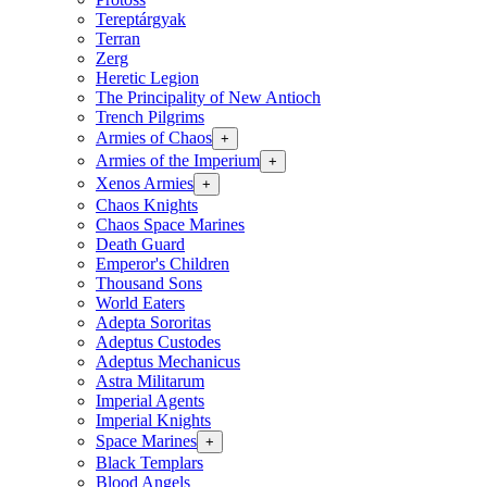
Tereptárgyak
Terran
Zerg
Heretic Legion
The Principality of New Antioch
Trench Pilgrims
Armies of Chaos
+
Armies of the Imperium
+
Xenos Armies
+
Chaos Knights
Chaos Space Marines
Death Guard
Emperor's Children
Thousand Sons
World Eaters
Adepta Sororitas
Adeptus Custodes
Adeptus Mechanicus
Astra Militarum
Imperial Agents
Imperial Knights
Space Marines
+
Black Templars
Blood Angels