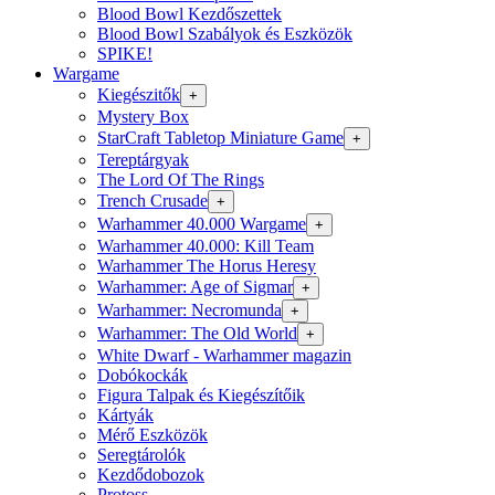
Blood Bowl Kezdőszettek
Blood Bowl Szabályok és Eszközök
SPIKE!
Wargame
Kiegészitők
+
Mystery Box
StarCraft Tabletop Miniature Game
+
Tereptárgyak
The Lord Of The Rings
Trench Crusade
+
Warhammer 40.000 Wargame
+
Warhammer 40.000: Kill Team
Warhammer The Horus Heresy
Warhammer: Age of Sigmar
+
Warhammer: Necromunda
+
Warhammer: The Old World
+
White Dwarf - Warhammer magazin
Dobókockák
Figura Talpak és Kiegészítőik
Kártyák
Mérő Eszközök
Seregtárolók
Kezdődobozok
Protoss