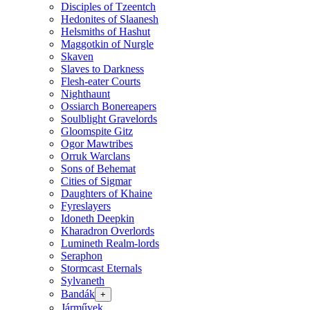
Disciples of Tzeentch
Hedonites of Slaanesh
Helsmiths of Hashut
Maggotkin of Nurgle
Skaven
Slaves to Darkness
Flesh-eater Courts
Nighthaunt
Ossiarch Bonereapers
Soulblight Gravelords
Gloomspite Gitz
Ogor Mawtribes
Orruk Warclans
Sons of Behemat
Cities of Sigmar
Daughters of Khaine
Fyreslayers
Idoneth Deepkin
Kharadron Overlords
Lumineth Realm-lords
Seraphon
Stormcast Eternals
Sylvaneth
Bandák
+
Járművek