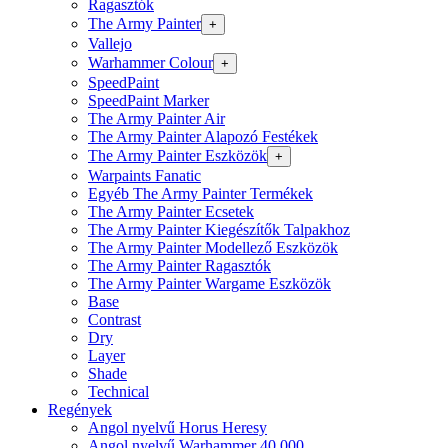
Ragasztók
The Army Painter
+
Vallejo
Warhammer Colour
+
SpeedPaint
SpeedPaint Marker
The Army Painter Air
The Army Painter Alapozó Festékek
The Army Painter Eszközök
+
Warpaints Fanatic
Egyéb The Army Painter Termékek
The Army Painter Ecsetek
The Army Painter Kiegészítők Talpakhoz
The Army Painter Modellező Eszközök
The Army Painter Ragasztók
The Army Painter Wargame Eszközök
Base
Contrast
Dry
Layer
Shade
Technical
Regények
Angol nyelvű Horus Heresy
Angol nyelvű Warhammer 40.000