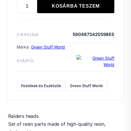
KOSÁRBA TESZEM
Raiders
heads
mennyiség
5904873420598ES
CIKKSZÁM:
Márka:
Green Stuff World
GYÁRTÓ:
Festékek és Eszközök
Green Stuff World
Raiders heads
Set of resin parts made of high-quality resin,