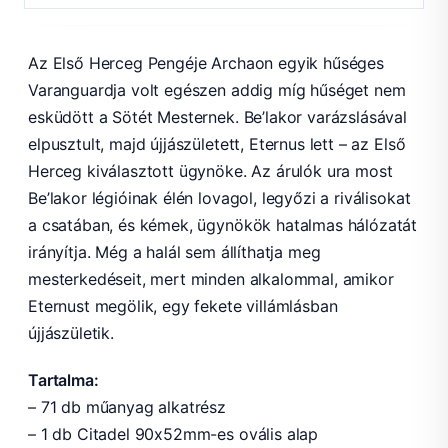
Az Első Herceg Pengéje Archaon egyik hűséges
Varanguardja volt egészen addig míg hűséget nem
esküdött a Sötét Mesternek. Be’lakor varázslásával
elpusztult, majd újjászületett, Eternus lett – az Első
Herceg kiválasztott ügynöke. Az árulók ura most
Be’lakor légióinak élén lovagol, legyőzi a riválisokat
a csatában, és kémek, ügynökök hatalmas hálózatát
irányítja. Még a halál sem állíthatja meg
mesterkedéseit, mert minden alkalommal, amikor
Eternust megölik, egy fekete villámlásban
újjászületik.
Tartalma:
– 71 db műanyag alkatrész
– 1 db Citadel 90x52mm-es ovális alap