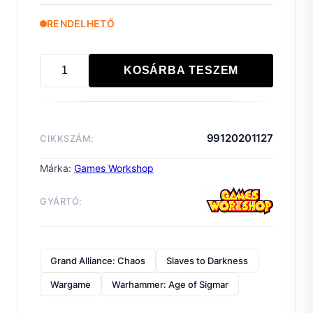
RENDELHETŐ
KOSÁRBA TESZEM
SLAVES
TO
DARKNESS:
ETERNUS
99120201127
CIKKSZÁM:
BLADE
OF
Márka:
Games Workshop
THE
FIRST
GYÁRTÓ:
PRINCE
mennyiség
Grand Alliance: Chaos
Slaves to Darkness
Wargame
Warhammer: Age of Sigmar