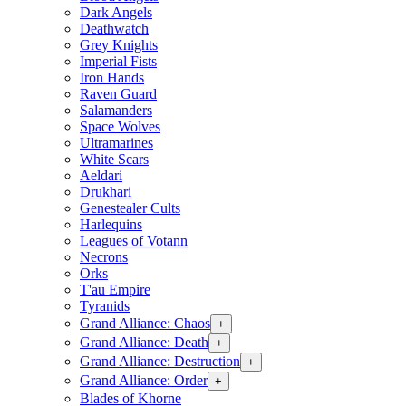
Dark Angels
Deathwatch
Grey Knights
Imperial Fists
Iron Hands
Raven Guard
Salamanders
Space Wolves
Ultramarines
White Scars
Aeldari
Drukhari
Genestealer Cults
Harlequins
Leagues of Votann
Necrons
Orks
T'au Empire
Tyranids
Grand Alliance: Chaos
+
Grand Alliance: Death
+
Grand Alliance: Destruction
+
Grand Alliance: Order
+
Blades of Khorne