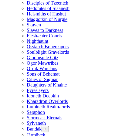
Disciples of Tzeentch
Hedonites of Slaanesh
Helsmiths of Hashut
Maggotkin of Nurgle
Skaven
Slaves to Darkness
Flesh-eater Courts
Nighthaunt
Ossiarch Bonereapers
Soulblight Gravelords
Gloomspite Gitz
Ogor Mawtribes
Orruk Warclans
Sons of Behemat
Cities of Sigmar
Daughters of Khaine
Fyreslayers
Idoneth Deepkin
Kharadron Overlords
Lumineth Realm-lords
Seraphon
Stormcast Eternals
Sylvaneth
Bandák
+
Járművek