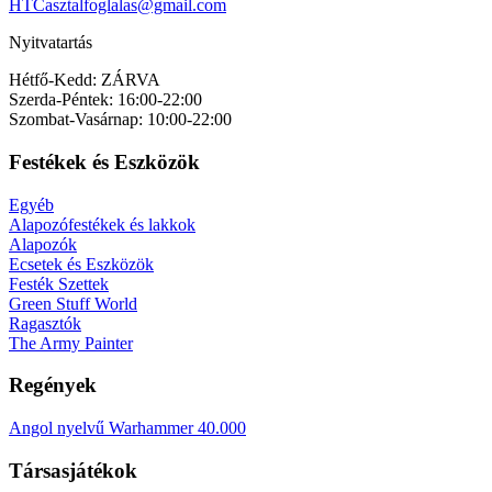
HTCasztalfoglalas@gmail.com
Nyitvatartás
Hétfő-Kedd: ZÁRVA
Szerda-Péntek: 16:00-22:00
Szombat-Vasárnap: 10:00-22:00
Festékek és Eszközök
Egyéb
Alapozófestékek és lakkok
Alapozók
Ecsetek és Eszközök
Festék Szettek
Green Stuff World
Ragasztók
The Army Painter
Regények
Angol nyelvű Warhammer 40.000
Társasjátékok