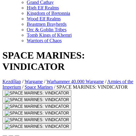
Grand Cathay
High Elf Realms
Kingdom of Bretonnia
Wood Elf Realms
Beastmen Brayherds
Orc & Goblin Tribes
Tomb Kings of Khemri
Warriors of Chaos
SPACE MARINES:
VINDICATOR
Kezdőlap
/
Wargame
/
Warhammer 40.000 Wargame
/
Armies of the
Imperium
/
Space Marines
/
SPACE MARINES: VINDICATOR