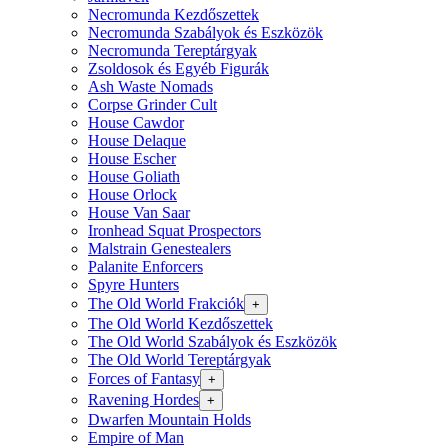
Necromunda Kezdőszettek
Necromunda Szabályok és Eszközök
Necromunda Tereptárgyak
Zsoldosok és Egyéb Figurák
Ash Waste Nomads
Corpse Grinder Cult
House Cawdor
House Delaque
House Escher
House Goliath
House Orlock
House Van Saar
Ironhead Squat Prospectors
Malstrain Genestealers
Palanite Enforcers
Spyre Hunters
The Old World Frakciók
+
The Old World Kezdőszettek
The Old World Szabályok és Eszközök
The Old World Tereptárgyak
Forces of Fantasy
+
Ravening Hordes
+
Dwarfen Mountain Holds
Empire of Man