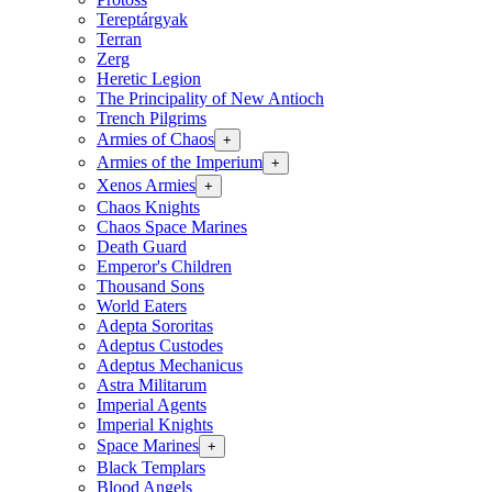
Tereptárgyak
Terran
Zerg
Heretic Legion
The Principality of New Antioch
Trench Pilgrims
Armies of Chaos
+
Armies of the Imperium
+
Xenos Armies
+
Chaos Knights
Chaos Space Marines
Death Guard
Emperor's Children
Thousand Sons
World Eaters
Adepta Sororitas
Adeptus Custodes
Adeptus Mechanicus
Astra Militarum
Imperial Agents
Imperial Knights
Space Marines
+
Black Templars
Blood Angels