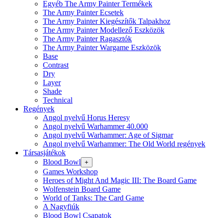
Egyéb The Army Painter Termékek
The Army Painter Ecsetek
The Army Painter Kiegészítők Talpakhoz
The Army Painter Modellező Eszközök
The Army Painter Ragasztók
The Army Painter Wargame Eszközök
Base
Contrast
Dry
Layer
Shade
Technical
Regények
Angol nyelvű Horus Heresy
Angol nyelvű Warhammer 40.000
Angol nyelvű Warhammer: Age of Sigmar
Angol nyelvű Warhammer: The Old World regények
Társasjátékok
Blood Bowl
+
Games Workshop
Heroes of Might And Magic III: The Board Game
Wolfenstein Board Game
World of Tanks: The Card Game
A Nagyfiúk
Blood Bowl Csapatok