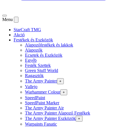
Menu
StarCraft TMG
Akció
Festékek és Eszközök
Alapozófestékek és lakkok
Alapozók
Ecsetek és Eszközök
Egyéb
Festék Szettek
Green Stuff World
Ragasztók
The Army Painter
+
Vallejo
Warhammer Colour
+
SpeedPaint
SpeedPaint Marker
The Army Painter Air
The Army Painter Alapozó Festékek
The Army Painter Eszközök
+
Warpaints Fanatic