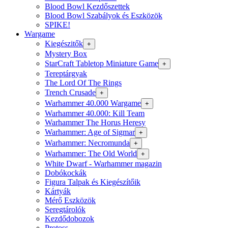
Blood Bowl Kezdőszettek
Blood Bowl Szabályok és Eszközök
SPIKE!
Wargame
Kiegészitők
+
Mystery Box
StarCraft Tabletop Miniature Game
+
Tereptárgyak
The Lord Of The Rings
Trench Crusade
+
Warhammer 40.000 Wargame
+
Warhammer 40.000: Kill Team
Warhammer The Horus Heresy
Warhammer: Age of Sigmar
+
Warhammer: Necromunda
+
Warhammer: The Old World
+
White Dwarf - Warhammer magazin
Dobókockák
Figura Talpak és Kiegészítőik
Kártyák
Mérő Eszközök
Seregtárolók
Kezdődobozok
Protoss