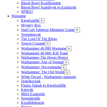
Blood Bowl Kezdőszettek
Blood Bowl Szabályok és Eszközök
SPIKE!
Wargame
Kiegészitők
+
Mystery Box
StarCraft Tabletop Miniature Game
+
Tereptárgyak
The Lord Of The Rings
Trench Crusade
+
Warhammer 40.000 Wargame
+
Warhammer 40.000: Kill Team
Warhammer The Horus Heresy
Warhammer: Age of Sigmar
+
Warhammer: Necromunda
+
Warhammer: The Old World
+
White Dwarf - Warhammer magazin
Dobókockák
Figura Talpak és Kiegészítőik
Kártyák
Mérő Eszközök
Seregtárolók
Kezdődobozok
Protoss