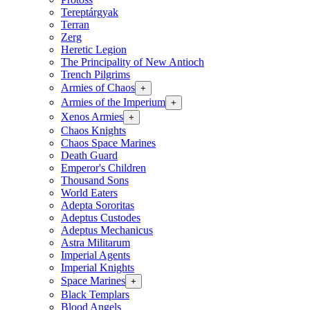
Tereptárgyak
Terran
Zerg
Heretic Legion
The Principality of New Antioch
Trench Pilgrims
Armies of Chaos
+
Armies of the Imperium
+
Xenos Armies
+
Chaos Knights
Chaos Space Marines
Death Guard
Emperor's Children
Thousand Sons
World Eaters
Adepta Sororitas
Adeptus Custodes
Adeptus Mechanicus
Astra Militarum
Imperial Agents
Imperial Knights
Space Marines
+
Black Templars
Blood Angels