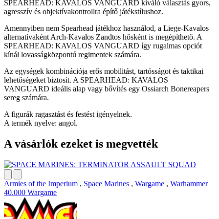
SPEARHEAD: KAVALOS VANGUARD kiváló választás gyors,
agresszív és objektívakontrollra építő játékstílushoz.
Amennyiben nem Spearhead játékhoz használod, a Liege-Kavalos
alternatívaként Arch-Kavalos Zandtos hősként is megépíthető. A
SPEARHEAD: KAVALOS VANGUARD így rugalmas opciót
kínál lovasságközpontú regimentek számára.
Az egységek kombinációja erős mobilitást, tartósságot és taktikai
lehetőségeket biztosít. A SPEARHEAD: KAVALOS
VANGUARD ideális alap vagy bővítés egy Ossiarch Bonereapers
sereg számára.
A figurák ragasztást és festést igényelnek.
A termék nyelve: angol.
A vásárlók ezeket is megvették
Armies of the Imperium
,
Space Marines
,
Wargame
,
Warhammer
40.000 Wargame