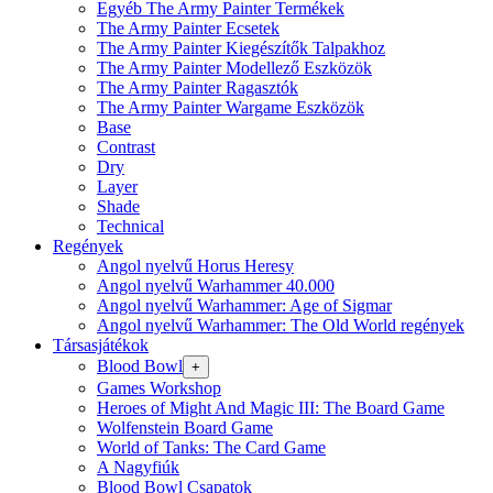
Egyéb The Army Painter Termékek
The Army Painter Ecsetek
The Army Painter Kiegészítők Talpakhoz
The Army Painter Modellező Eszközök
The Army Painter Ragasztók
The Army Painter Wargame Eszközök
Base
Contrast
Dry
Layer
Shade
Technical
Regények
Angol nyelvű Horus Heresy
Angol nyelvű Warhammer 40.000
Angol nyelvű Warhammer: Age of Sigmar
Angol nyelvű Warhammer: The Old World regények
Társasjátékok
Blood Bowl
+
Games Workshop
Heroes of Might And Magic III: The Board Game
Wolfenstein Board Game
World of Tanks: The Card Game
A Nagyfiúk
Blood Bowl Csapatok