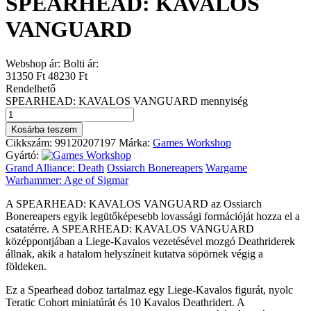
SPEARHEAD: KAVALOS
VANGUARD
Webshop ár:
Bolti ár:
31350 Ft
48230 Ft
Rendelhető
SPEARHEAD: KAVALOS VANGUARD mennyiség
Kosárba teszem
Cikkszám:
99120207197
Márka:
Games Workshop
Gyártó:
Grand Alliance: Death
Ossiarch Bonereapers
Wargame
Warhammer: Age of Sigmar
A SPEARHEAD: KAVALOS VANGUARD az Ossiarch
Bonereapers egyik legütőképesebb lovassági formációját hozza el a
csatatérre. A SPEARHEAD: KAVALOS VANGUARD
középpontjában a Liege-Kavalos vezetésével mozgó Deathriderek
állnak, akik a hatalom helyszíneit kutatva söpörnek végig a
földeken.
Ez a Spearhead doboz tartalmaz egy Liege-Kavalos figurát, nyolc
Teratic Cohort miniatúrát és 10 Kavalos Deathridert. A