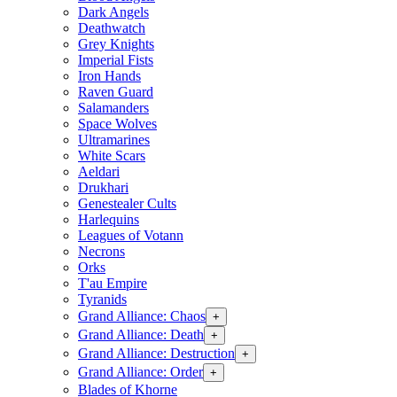
Dark Angels
Deathwatch
Grey Knights
Imperial Fists
Iron Hands
Raven Guard
Salamanders
Space Wolves
Ultramarines
White Scars
Aeldari
Drukhari
Genestealer Cults
Harlequins
Leagues of Votann
Necrons
Orks
T'au Empire
Tyranids
Grand Alliance: Chaos
+
Grand Alliance: Death
+
Grand Alliance: Destruction
+
Grand Alliance: Order
+
Blades of Khorne