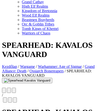
Grand Cathay
High Elf Realms
Kingdom of Bretonnia
Wood Elf Realms
Beastmen Brayherds
Orc & Goblin Tribes
Tomb Kings of Khemri
Warriors of Chaos
SPEARHEAD: KAVALOS
VANGUARD
Kezdőlap
/
Wargame
/
Warhammer: Age of Sigmar
/
Grand
Alliance: Death
/
Ossiarch Bonereapers
/
SPEARHEAD:
KAVALOS VANGUARD
/