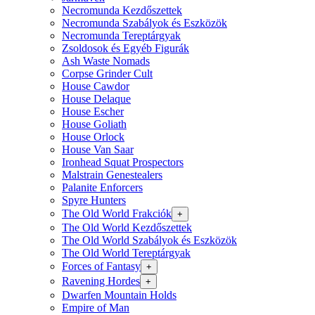
Necromunda Kezdőszettek
Necromunda Szabályok és Eszközök
Necromunda Tereptárgyak
Zsoldosok és Egyéb Figurák
Ash Waste Nomads
Corpse Grinder Cult
House Cawdor
House Delaque
House Escher
House Goliath
House Orlock
House Van Saar
Ironhead Squat Prospectors
Malstrain Genestealers
Palanite Enforcers
Spyre Hunters
The Old World Frakciók
+
The Old World Kezdőszettek
The Old World Szabályok és Eszközök
The Old World Tereptárgyak
Forces of Fantasy
+
Ravening Hordes
+
Dwarfen Mountain Holds
Empire of Man