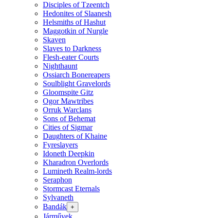
Disciples of Tzeentch
Hedonites of Slaanesh
Helsmiths of Hashut
Maggotkin of Nurgle
Skaven
Slaves to Darkness
Flesh-eater Courts
Nighthaunt
Ossiarch Bonereapers
Soulblight Gravelords
Gloomspite Gitz
Ogor Mawtribes
Orruk Warclans
Sons of Behemat
Cities of Sigmar
Daughters of Khaine
Fyreslayers
Idoneth Deepkin
Kharadron Overlords
Lumineth Realm-lords
Seraphon
Stormcast Eternals
Sylvaneth
Bandák
+
Járművek