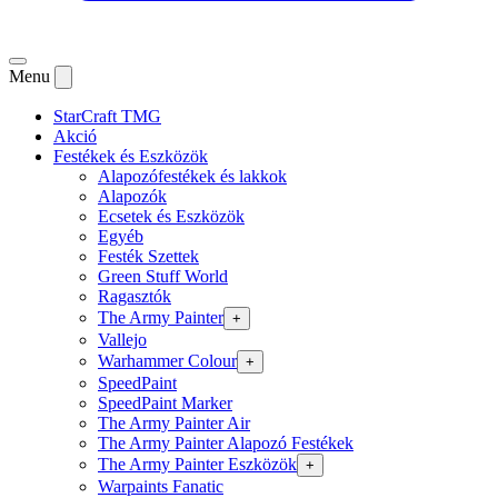
Menu
StarCraft TMG
Akció
Festékek és Eszközök
Alapozófestékek és lakkok
Alapozók
Ecsetek és Eszközök
Egyéb
Festék Szettek
Green Stuff World
Ragasztók
The Army Painter
+
Vallejo
Warhammer Colour
+
SpeedPaint
SpeedPaint Marker
The Army Painter Air
The Army Painter Alapozó Festékek
The Army Painter Eszközök
+
Warpaints Fanatic