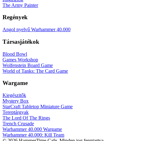
The Army Painter
Regények
Angol nyelvű Warhammer 40.000
Társasjátékok
Blood Bowl
Games Workshop
Wolfenstein Board Game
World of Tanks: The Card Game
Wargame
Kiegészitők
Mystery Box
StarCraft Tabletop Miniature Game
Tereptárgyak
The Lord Of The Rings
Trench Crusade
Warhammer 40.000 Wargame
Warhammer 40.000: Kill Team
© 2026 HammerTime Cafe. Minden jog fenntartva.