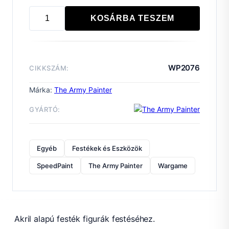
KOSÁRBA TESZEM
Speedpaint:
Blinding
Light
mennyiség
WP2076
CIKKSZÁM:
Márka:
The Army Painter
GYÁRTÓ:
Egyéb
Festékek és Eszközök
SpeedPaint
The Army Painter
Wargame
Akril alapú festék figurák festéséhez.