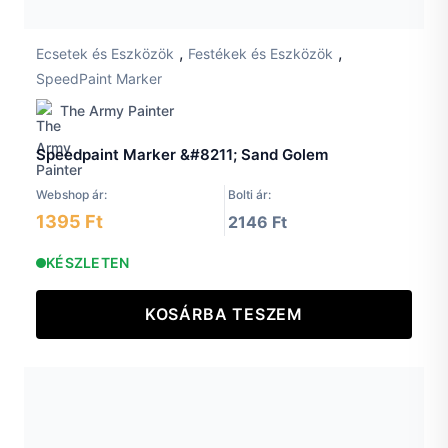
,
,
Ecsetek és Eszközök
Festékek és Eszközök
SpeedPaint Marker
The Army Painter
Speedpaint Marker &#8211; Sand Golem
Webshop ár:
Bolti ár:
1395 Ft
2146 Ft
KÉSZLETEN
KOSÁRBA TESZEM