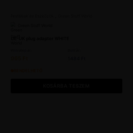
,
Festékek és Eszközök
Green Stuff World
Green Stuff World
UE-UK plug adapter WHITE
Webshop ár:
Bolti ár:
965 Ft
1484 Ft
RENDELHETŐ
KOSÁRBA TESZEM