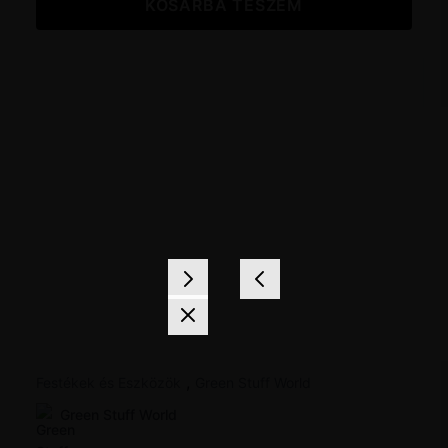
KOSÁRBA TESZEM
,
Festékek és Eszközök
Green Stuff World
Green Stuff World