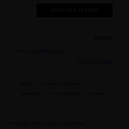
KOSÁRBA TESZEM
Speedpaint:
Caribbean
Ocean
mennyiség
WP2046
CIKKSZÁM:
Márka:
The Army Painter
GYÁRTÓ:
Egyéb
Festékek és Eszközök
SpeedPaint
The Army Painter
Wargame
Akril alapú festék figurák festéséhez.