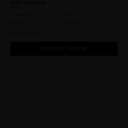
Fluor Paint ROSE
Webshop ár:
Bolti ár:
805 Ft
1238 Ft
RENDELHETŐ
KOSÁRBA TESZEM