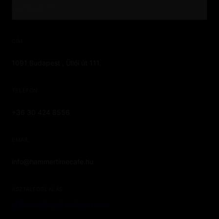
KAPCSOLAT
CÍM
1091 Budapest , Üllői út 111.
TELEFON
+36 30 424 8556
EMAIL
info@hammertimecafe.hu
ASZTALFOGLALÁS
HTCasztalfoglalas@gmail.com