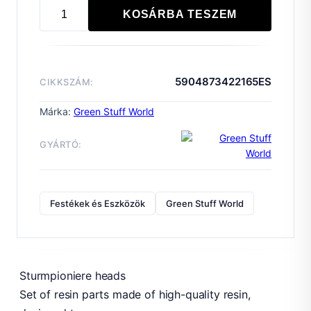
KOSÁRBA TESZEM
Sturmpioniere
heads
mennyiség
5904873422165ES
CIKKSZÁM:
Márka:
Green Stuff World
GYÁRTÓ:
Festékek és Eszközök
Green Stuff World
Sturmpioniere heads
Set of resin parts made of high-quality resin,