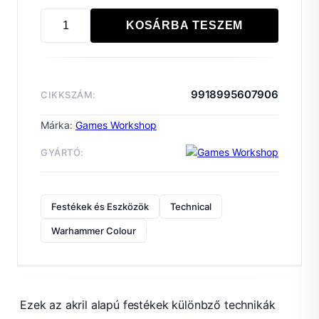
KOSÁRBA TESZEM
TECHNICAL:
LAHMIAN
MEDIUM
mennyiség
9918995607906
CIKKSZÁM:
Márka:
Games Workshop
GYÁRTÓ:
Festékek és Eszközök
Technical
Warhammer Colour
Ezek az akril alapú festékek különbző technikák