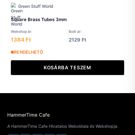
Green Stuff World
Square Brass Tubes 3mm
Webshop ár:
Bolti ár:
1384 Ft
2129 Ft
RENDELHETŐ
KOSÁRBA TESZEM
HammerTime Cafe
A HammerTime Cafe Hivatalos Weboldala és Webshopja.