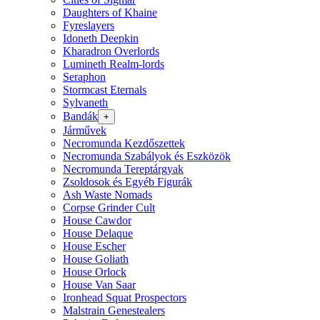
Daughters of Khaine
Fyreslayers
Idoneth Deepkin
Kharadron Overlords
Lumineth Realm-lords
Seraphon
Stormcast Eternals
Sylvaneth
Bandák
+
Járművek
Necromunda Kezdőszettek
Necromunda Szabályok és Eszközök
Necromunda Tereptárgyak
Zsoldosok és Egyéb Figurák
Ash Waste Nomads
Corpse Grinder Cult
House Cawdor
House Delaque
House Escher
House Goliath
House Orlock
House Van Saar
Ironhead Squat Prospectors
Malstrain Genestealers