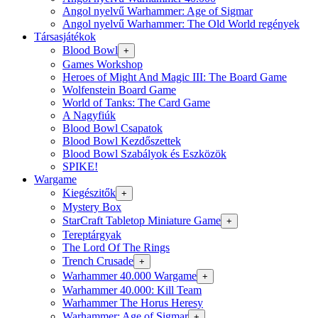
Angol nyelvű Warhammer: Age of Sigmar
Angol nyelvű Warhammer: The Old World regények
Társasjátékok
Blood Bowl
+
Games Workshop
Heroes of Might And Magic III: The Board Game
Wolfenstein Board Game
World of Tanks: The Card Game
A Nagyfiúk
Blood Bowl Csapatok
Blood Bowl Kezdőszettek
Blood Bowl Szabályok és Eszközök
SPIKE!
Wargame
Kiegészitők
+
Mystery Box
StarCraft Tabletop Miniature Game
+
Tereptárgyak
The Lord Of The Rings
Trench Crusade
+
Warhammer 40.000 Wargame
+
Warhammer 40.000: Kill Team
Warhammer The Horus Heresy
Warhammer: Age of Sigmar
+