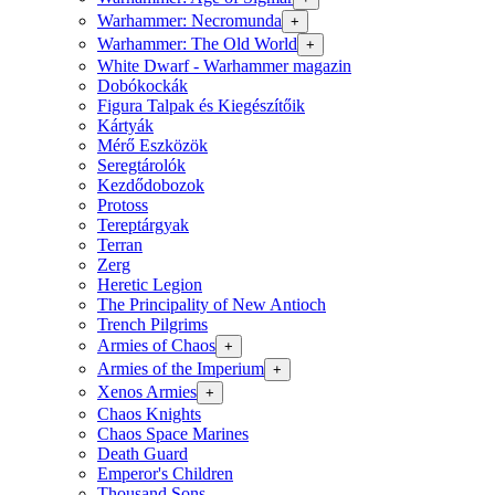
Warhammer: Necromunda
+
Warhammer: The Old World
+
White Dwarf - Warhammer magazin
Dobókockák
Figura Talpak és Kiegészítőik
Kártyák
Mérő Eszközök
Seregtárolók
Kezdődobozok
Protoss
Tereptárgyak
Terran
Zerg
Heretic Legion
The Principality of New Antioch
Trench Pilgrims
Armies of Chaos
+
Armies of the Imperium
+
Xenos Armies
+
Chaos Knights
Chaos Space Marines
Death Guard
Emperor's Children
Thousand Sons