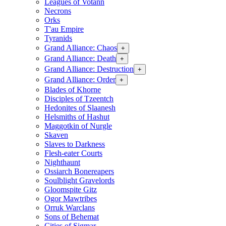
Leagues of Votann
Necrons
Orks
T'au Empire
Tyranids
Grand Alliance: Chaos
+
Grand Alliance: Death
+
Grand Alliance: Destruction
+
Grand Alliance: Order
+
Blades of Khorne
Disciples of Tzeentch
Hedonites of Slaanesh
Helsmiths of Hashut
Maggotkin of Nurgle
Skaven
Slaves to Darkness
Flesh-eater Courts
Nighthaunt
Ossiarch Bonereapers
Soulblight Gravelords
Gloomspite Gitz
Ogor Mawtribes
Orruk Warclans
Sons of Behemat
Cities of Sigmar