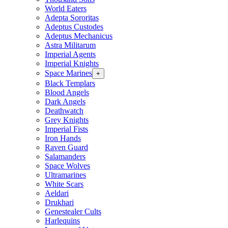
World Eaters
Adepta Sororitas
Adeptus Custodes
Adeptus Mechanicus
Astra Militarum
Imperial Agents
Imperial Knights
Space Marines
+
Black Templars
Blood Angels
Dark Angels
Deathwatch
Grey Knights
Imperial Fists
Iron Hands
Raven Guard
Salamanders
Space Wolves
Ultramarines
White Scars
Aeldari
Drukhari
Genestealer Cults
Harlequins