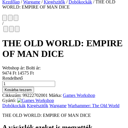
Kezdőlap
/
Wargame
/
Kiegészitők
/
Dobókockák
/
THE OLD
WORLD: EMPIRE OF MAN DICE
/
THE OLD WORLD: EMPIRE
OF MAN DICE
Webshop ár:
Bolti ár:
9474 Ft
14575 Ft
Rendelhető
THE
OLD
Kosárba teszem
WORLD:
Cikkszám:
99222702001
Márka:
Games Workshop
EMPIRE
Gyártó:
OF
Dobókockák
Kiegészitők
Wargame
Warhammer: The Old World
MAN
DICE
THE OLD WORLD: EMPIRE OF MAN DICE
mennyiség
A vásárlók ezeket is megvették