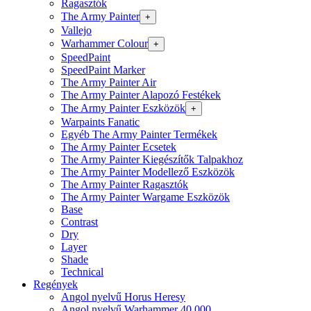
Ragasztók
The Army Painter
+
Vallejo
Warhammer Colour
+
SpeedPaint
SpeedPaint Marker
The Army Painter Air
The Army Painter Alapozó Festékek
The Army Painter Eszközök
+
Warpaints Fanatic
Egyéb The Army Painter Termékek
The Army Painter Ecsetek
The Army Painter Kiegészítők Talpakhoz
The Army Painter Modellező Eszközök
The Army Painter Ragasztók
The Army Painter Wargame Eszközök
Base
Contrast
Dry
Layer
Shade
Technical
Regények
Angol nyelvű Horus Heresy
Angol nyelvű Warhammer 40.000