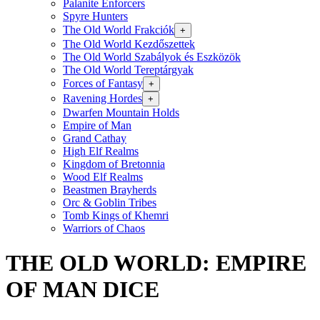
Palanite Enforcers
Spyre Hunters
The Old World Frakciók
+
The Old World Kezdőszettek
The Old World Szabályok és Eszközök
The Old World Tereptárgyak
Forces of Fantasy
+
Ravening Hordes
+
Dwarfen Mountain Holds
Empire of Man
Grand Cathay
High Elf Realms
Kingdom of Bretonnia
Wood Elf Realms
Beastmen Brayherds
Orc & Goblin Tribes
Tomb Kings of Khemri
Warriors of Chaos
THE OLD WORLD: EMPIRE
OF MAN DICE