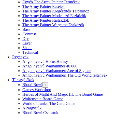
Egyéb The Army Painter Termékek
The Army Painter Ecsetek
The Army Painter Kiegészítők Talpakhoz
The Army Painter Modellező Eszközök
The Army Painter Ragasztók
The Army Painter Wargame Eszközök
Base
Contrast
Dry
Layer
Shade
Technical
Regények
Angol nyelvű Horus Heresy
Angol nyelvű Warhammer 40.000
Angol nyelvű Warhammer: Age of Sigmar
Angol nyelvű Warhammer: The Old World regények
Társasjátékok
Blood Bowl
+
Games Workshop
Heroes of Might And Magic III: The Board Game
Wolfenstein Board Game
World of Tanks: The Card Game
A Nagyfiúk
Blood Bowl Csapatok