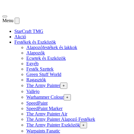
Menu
StarCraft TMG
Akció
Festékek és Eszközök
Alapozófestékek és lakkok
Alapozók
Ecsetek és Eszközök
Egyéb
Festék Szettek
Green Stuff World
Ragasztók
The Army Painter
+
Vallejo
Warhammer Colour
+
SpeedPaint
SpeedPaint Marker
The Army Painter Air
The Army Painter Alapozó Festékek
The Army Painter Eszközök
+
Warpaints Fanatic