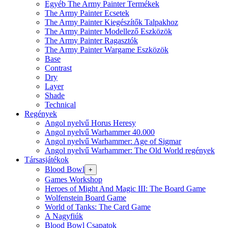
Egyéb The Army Painter Termékek
The Army Painter Ecsetek
The Army Painter Kiegészítők Talpakhoz
The Army Painter Modellező Eszközök
The Army Painter Ragasztók
The Army Painter Wargame Eszközök
Base
Contrast
Dry
Layer
Shade
Technical
Regények
Angol nyelvű Horus Heresy
Angol nyelvű Warhammer 40.000
Angol nyelvű Warhammer: Age of Sigmar
Angol nyelvű Warhammer: The Old World regények
Társasjátékok
Blood Bowl
+
Games Workshop
Heroes of Might And Magic III: The Board Game
Wolfenstein Board Game
World of Tanks: The Card Game
A Nagyfiúk
Blood Bowl Csapatok