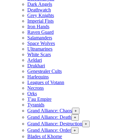
Dark Angels
Deathwatch
Grey Knights
Imperial Fists
Iron Hands
Raven Guard
Salamanders
Space Wolves
Ultramarines
White Scars
Aeldari
Drukhari
Genestealer Cults
Harlequins
Leagues of Votann
Necrons
Orks
T'au Empire
Tyranids
Grand Alliance: Chaos
+
Grand Alliance: Death
+
Grand Alliance: Destruction
+
Grand Alliance: Order
+
Blades of Khorne