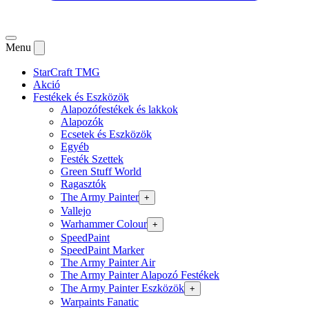
Menu
StarCraft TMG
Akció
Festékek és Eszközök
Alapozófestékek és lakkok
Alapozók
Ecsetek és Eszközök
Egyéb
Festék Szettek
Green Stuff World
Ragasztók
The Army Painter
+
Vallejo
Warhammer Colour
+
SpeedPaint
SpeedPaint Marker
The Army Painter Air
The Army Painter Alapozó Festékek
The Army Painter Eszközök
+
Warpaints Fanatic