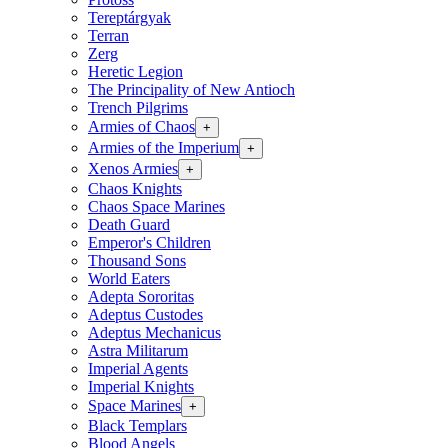
Tereptárgyak
Terran
Zerg
Heretic Legion
The Principality of New Antioch
Trench Pilgrims
Armies of Chaos
+
Armies of the Imperium
+
Xenos Armies
+
Chaos Knights
Chaos Space Marines
Death Guard
Emperor's Children
Thousand Sons
World Eaters
Adepta Sororitas
Adeptus Custodes
Adeptus Mechanicus
Astra Militarum
Imperial Agents
Imperial Knights
Space Marines
+
Black Templars
Blood Angels