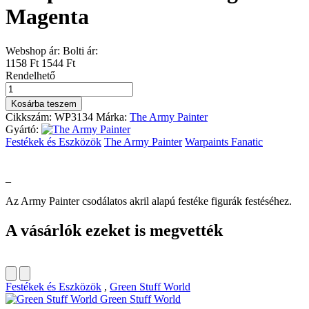
Magenta
Webshop ár:
Bolti ár:
1158 Ft
1544 Ft
Rendelhető
Warpaints
Fanatic:
Kosárba teszem
Magecast
Cikkszám:
WP3134
Márka:
The Army Painter
Magenta
Gyártó:
mennyiség
Festékek és Eszközök
The Army Painter
Warpaints Fanatic
_
Az Army Painter csodálatos akril alapú festéke figurák festéséhez.
A vásárlók ezeket is megvették
Festékek és Eszközök
,
Green Stuff World
Green Stuff World