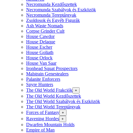
Necromunda Kezdőszettek
Necromunda Szabályok és Eszközök
Necromunda Tereptárgyak
Zsoldosok és Egyéb Figurák
Ash Waste Nomads
Corpse Grinder Cult
House Cawdor
House Delaque
House Escher
House Goliath
House Orlock
House Van Saar
Ironhead Squat Prospectors
Malstrain Genestealers
Palanite Enforcers
Spyre Hunters
The Old World Frakciók
+
The Old World Kezdőszettek
The Old World Szabályok és Eszközök
The Old World Tereptárgyak
Forces of Fantasy
+
Ravening Hordes
+
Dwarfen Mountain Holds
Empire of Man