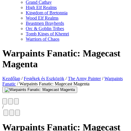
Grand Cathay
High Elf Realms
Kingdom of Bretonnia
Wood Elf Realms
Beastmen Brayherds
Orc & Goblin Tribes
Tomb Kings of Khemri
Warriors of Chaos
Warpaints Fanatic: Magecast
Magenta
Kezdőlap
/
Festékek és Eszközök
/
The Army Painter
/
Warpaints
Fanatic
/
Warpaints Fanatic: Magecast Magenta
/
Warpaints Fanatic: Magecast