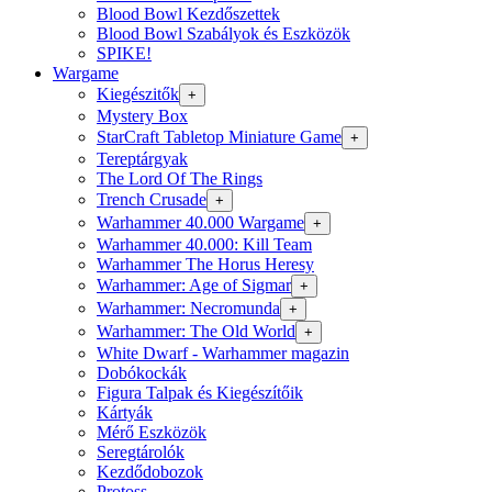
Blood Bowl Kezdőszettek
Blood Bowl Szabályok és Eszközök
SPIKE!
Wargame
Kiegészitők
+
Mystery Box
StarCraft Tabletop Miniature Game
+
Tereptárgyak
The Lord Of The Rings
Trench Crusade
+
Warhammer 40.000 Wargame
+
Warhammer 40.000: Kill Team
Warhammer The Horus Heresy
Warhammer: Age of Sigmar
+
Warhammer: Necromunda
+
Warhammer: The Old World
+
White Dwarf - Warhammer magazin
Dobókockák
Figura Talpak és Kiegészítőik
Kártyák
Mérő Eszközök
Seregtárolók
Kezdődobozok
Protoss