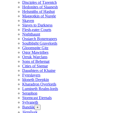
Disciples of Tzeentch
Hedonites of Slaanesh
Helsmiths of Hashut
Maggotkin of Nurgle
Skaven
Slaves to Darkness
Flesh-eater Courts
Nighthaunt
Ossiarch Bonereapers
Soulblight Gravelords
Gloomspite Gitz
Ogor Mawtribes
Orruk Warclans
Sons of Behemat
Cities of Sigmar
Daughters of Khaine
Fyreslayers
Idoneth Deepkin
Kharadron Overlords
Lumineth Realm-lords
Seraphon
Stormcast Eternals
Sylvaneth
Bandák
+
Járművek