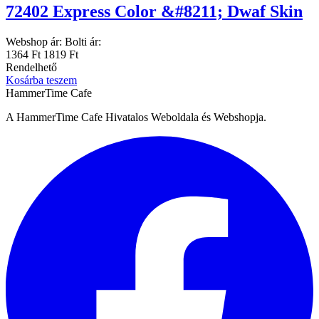
72402 Express Color &#8211; Dwaf Skin
Webshop ár:
Bolti ár:
1364 Ft
1819 Ft
Rendelhető
Kosárba teszem
HammerTime Cafe
A HammerTime Cafe Hivatalos Weboldala és Webshopja.