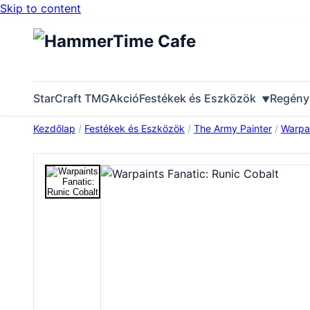
Skip to content
StarCraft TMG
Akció
Festékek és Eszközök
Regény
Kezdőlap
/
Festékek és Eszközök
/
The Army Painter
/
Warpai