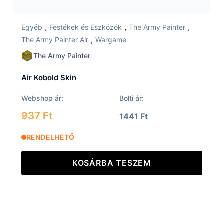
,
,
,
Egyéb
Festékek és Eszközök
The Army Painter
,
The Army Painter Air
Wargame
The Army Painter
Air Kobold Skin
Webshop ár:
Bolti ár:
937 Ft
1441 Ft
RENDELHETŐ
KOSÁRBA TESZEM