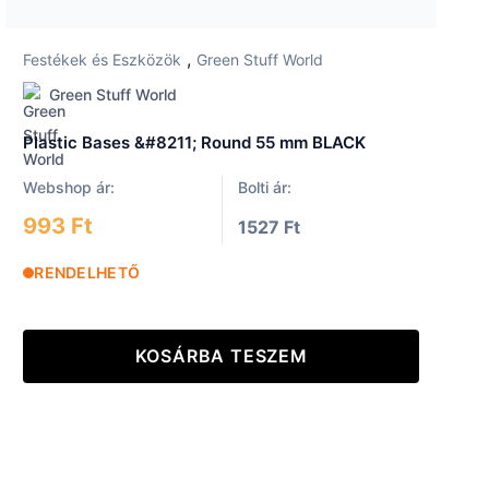
,
Festékek és Eszközök
Green Stuff World
Green Stuff World
Plastic Bases &#8211; Round 55 mm BLACK
Webshop ár:
Bolti ár:
993 Ft
1527 Ft
RENDELHETŐ
KOSÁRBA TESZEM