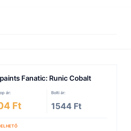
aints Fanatic: Runic Cobalt
p ár:
Bolti ár:
04 Ft
1544 Ft
DELHETŐ