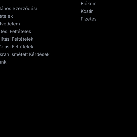
Fiókom
alános Szerződési
Kosár
ételek
Fizetés
tvédelem
tési Feltételek
lítási Feltételek
rlási Feltételek
kran Ismételt Kérdések
unk