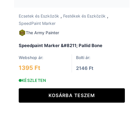
,
,
Ecsetek és Eszközök
Festékek és Eszközök
SpeedPaint Marker
The Army Painter
Speedpaint Marker &#8211; Pallid Bone
Webshop ár:
Bolti ár:
1395 Ft
2146 Ft
KÉSZLETEN
KOSÁRBA TESZEM