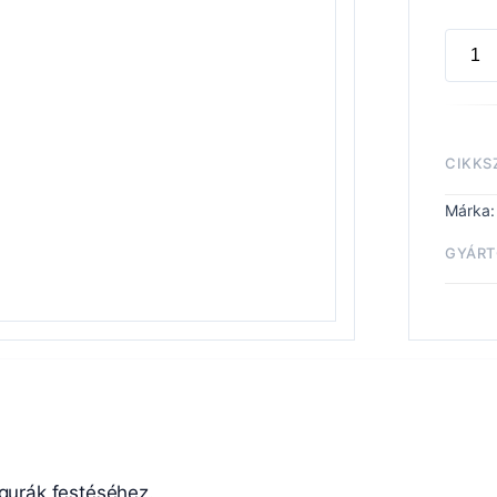
Warpa
Fanati
Runic
Cobal
CIKKS
menny
Márka
GYÁRT
Fest
Warp
igurák festéséhez.