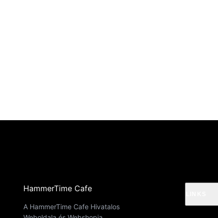
HammerTime Cafe
LINKS
A HammerTime Cafe Hivatalos
Weboldala és Webshopja.