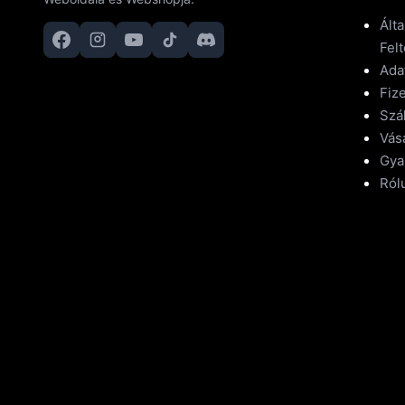
Ált
Felt
Ada
Fize
Szál
Vásá
Gya
Ról