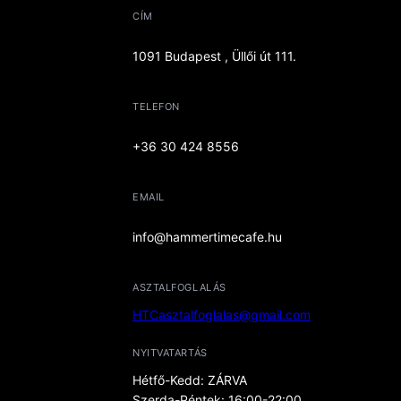
CÍM
1091 Budapest , Üllői út 111.
TELEFON
+36 30 424 8556
EMAIL
info@hammertimecafe.hu
ASZTALFOGLALÁS
HTCasztalfoglalas@gmail.com
NYITVATARTÁS
Hétfő-Kedd: ZÁRVA
Szerda-Péntek: 16:00-22:00