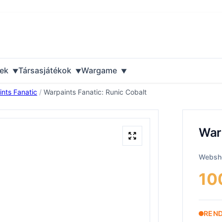
ek
Társasjátékok
Wargame
nts Fanatic
/
Warpaints Fanatic: Runic Cobalt
Warp
Websho
10
REN