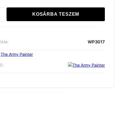
KOSÁRBA TESZEM
ints
c:
t
WP3017
ZÁM:
iség
:
The Army Painter
Ó:
ékek és Eszközök
The Army Painter
Wargame
aints Fanatic