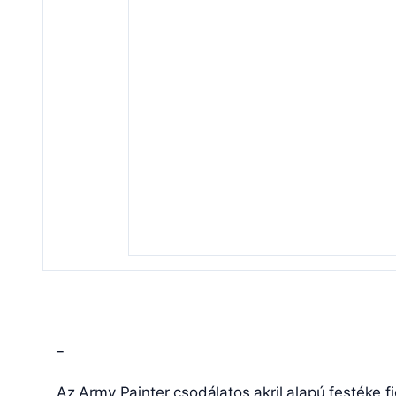
_
Az Army Painter csodálatos akril alapú festéke f