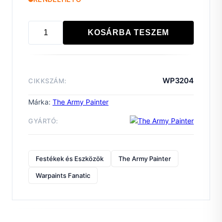
KOSÁRBA TESZEM
Warpaints
Fanatic
Wash:
Rust
WP3204
CIKKSZÁM:
Tone
mennyiség
Márka:
The Army Painter
GYÁRTÓ:
Festékek és Eszközök
The Army Painter
Warpaints Fanatic