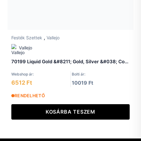
,
Festék Szettek
Vallejo
Vallejo
70199 Liquid Gold &#8211; Gold, Silver &#038; Copper Paint set
Webshop ár:
Bolti ár:
6512 Ft
10019 Ft
RENDELHETŐ
KOSÁRBA TESZEM