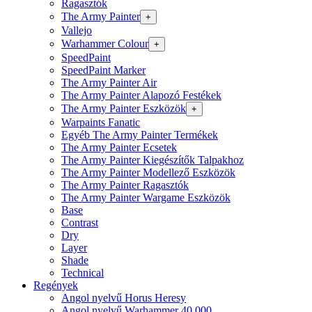
Ragasztók
The Army Painter
+
Vallejo
Warhammer Colour
+
SpeedPaint
SpeedPaint Marker
The Army Painter Air
The Army Painter Alapozó Festékek
The Army Painter Eszközök
+
Warpaints Fanatic
Egyéb The Army Painter Termékek
The Army Painter Ecsetek
The Army Painter Kiegészítők Talpakhoz
The Army Painter Modellező Eszközök
The Army Painter Ragasztók
The Army Painter Wargame Eszközök
Base
Contrast
Dry
Layer
Shade
Technical
Regények
Angol nyelvű Horus Heresy
Angol nyelvű Warhammer 40.000