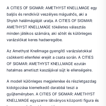
A CITIES OF SIGMAR: AMETHYST KNELLMAGE egy
baljós és rendkívül veszélyes mágushős, aki a
Shyish halálmágiáját uralja. A CITIES OF SIGMAR:
AMETHYST KNELLMAGE tökéletes választás
minden játékos számára, aki sötét és különleges
varázslókat keres hadseregébe.
Az Amethyst Knellmage gyengítő varázslatokkal
csökkenti ellenfelei erejét a csata során. A CITIES
OF SIGMAR: AMETHYST KNELLMAGE ezután
hatalmas ametiszt kaszájával sújt le ellenségeire.
A modell különleges megjelenése és részletgazdag
kidolgozása kiemelkedő darabbá teszi a
gyűjteményben. A CITIES OF SIGMAR: AMETHYST
KNELLMAGE egyszerre látványos központi figura és