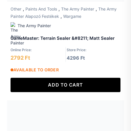
,
,
,
Other
Paints And Tools
The Army Painter
The Army
,
Painter Alapozó Festékek
Wargame
The Army Painter
GameMaster: Terrain Sealer &#8211; Matt Sealer
Online Price:
Store Price:
2792 Ft
4296 Ft
AVAILABLE TO ORDER
ADD TO CART