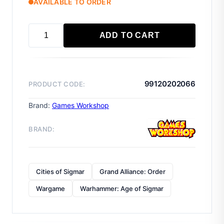
AVAILABLE TO ORDER
ADD TO CART
CITIES
OF
SIGMAR:
AMETHYST
99120202066
PRODUCT CODE:
KNELLMAGE
mennyiség
Brand:
Games Workshop
BRAND:
Cities of Sigmar
Grand Alliance: Order
Wargame
Warhammer: Age of Sigmar