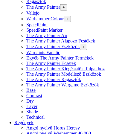
Ragasztók
The Army Painter
+
Vallejo
Warhammer Colour
+
SpeedPaint
SpeedPaint Marker
The Army Painter Air
The Army Painter Alapozó Festékek
The Army Painter Eszközök
+
Warpaints Fanatic
Egyéb The Army Painter Termékek
The Army Painter Ecsetek
The Army Painter Kiegészítők Talpakhoz
The Army Painter Modellező Eszközök
The Army Painter Ragasztók
The Army Painter Wargame Eszközök
Base
Contrast
Dry
Layer
Shade
Technical
Regények
Angol nyelvű Horus Heresy
Angol nyelvű Warhammer 40.000