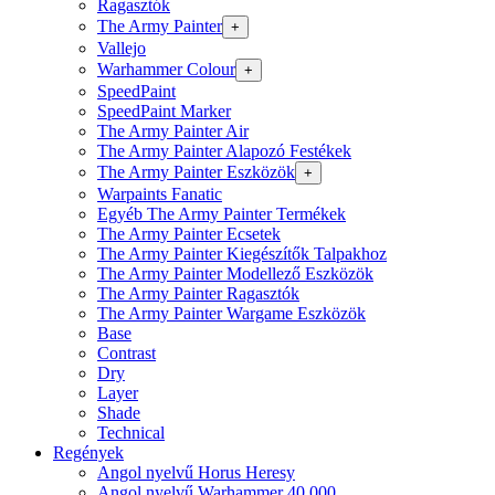
Ragasztók
The Army Painter
+
Vallejo
Warhammer Colour
+
SpeedPaint
SpeedPaint Marker
The Army Painter Air
The Army Painter Alapozó Festékek
The Army Painter Eszközök
+
Warpaints Fanatic
Egyéb The Army Painter Termékek
The Army Painter Ecsetek
The Army Painter Kiegészítők Talpakhoz
The Army Painter Modellező Eszközök
The Army Painter Ragasztók
The Army Painter Wargame Eszközök
Base
Contrast
Dry
Layer
Shade
Technical
Regények
Angol nyelvű Horus Heresy
Angol nyelvű Warhammer 40.000