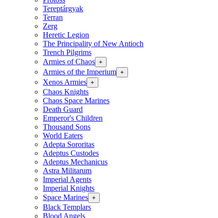
Tereptárgyak
Terran
Zerg
Heretic Legion
The Principality of New Antioch
Trench Pilgrims
Armies of Chaos
+
Armies of the Imperium
+
Xenos Armies
+
Chaos Knights
Chaos Space Marines
Death Guard
Emperor's Children
Thousand Sons
World Eaters
Adepta Sororitas
Adeptus Custodes
Adeptus Mechanicus
Astra Militarum
Imperial Agents
Imperial Knights
Space Marines
+
Black Templars
Blood Angels