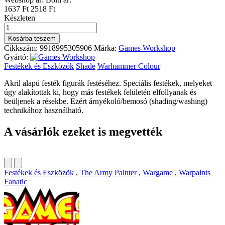
1637 Ft
2518 Ft
Készleten
SHADE:
FUEGAN
Kosárba teszem
ORANGE
Cikkszám:
9918995305906
Márka:
Games Workshop
mennyiség
Gyártó:
Festékek és Eszközök
Shade
Warhammer Colour
Akril alapú festék figurák festéséhez. Speciális festékek, melyeket
úgy alakítottak ki, hogy más festékek felületén elfollyanak és
beüljenek a résekbe. Ezért árnyékoló/bemosó (shading/washing)
technikához használható.
A vásárlók ezeket is megvették
Festékek és Eszközök
,
The Army Painter
,
Wargame
,
Warpaints
Fanatic