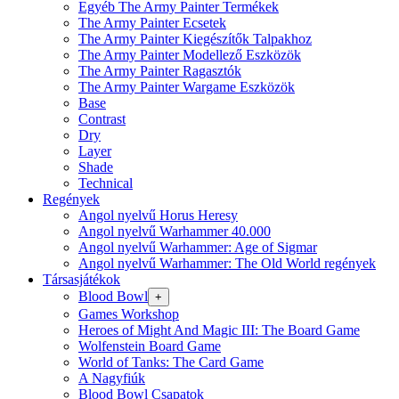
Egyéb The Army Painter Termékek
The Army Painter Ecsetek
The Army Painter Kiegészítők Talpakhoz
The Army Painter Modellező Eszközök
The Army Painter Ragasztók
The Army Painter Wargame Eszközök
Base
Contrast
Dry
Layer
Shade
Technical
Regények
Angol nyelvű Horus Heresy
Angol nyelvű Warhammer 40.000
Angol nyelvű Warhammer: Age of Sigmar
Angol nyelvű Warhammer: The Old World regények
Társasjátékok
Blood Bowl
+
Games Workshop
Heroes of Might And Magic III: The Board Game
Wolfenstein Board Game
World of Tanks: The Card Game
A Nagyfiúk
Blood Bowl Csapatok