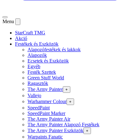
Menu
StarCraft TMG
Akció
Festékek és Eszközök
Alapozófestékek és lakkok
Alapozók
Ecsetek és Eszközök
Egyéb
Festék Szettek
Green Stuff World
Ragasztók
The Army Painter
+
Vallejo
Warhammer Colour
+
SpeedPaint
SpeedPaint Marker
The Army Painter Air
The Army Painter Alapozó Festékek
The Army Painter Eszközök
+
Warpaints Fanatic