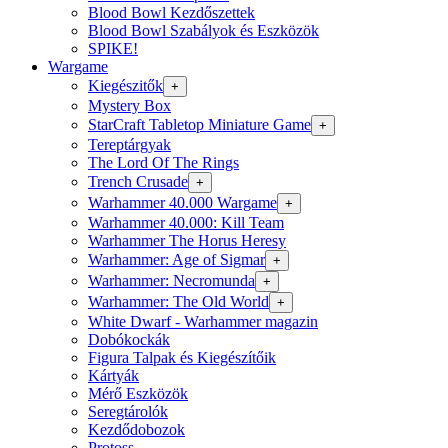
Blood Bowl Kezdőszettek
Blood Bowl Szabályok és Eszközök
SPIKE!
Wargame
Kiegészitők
+
Mystery Box
StarCraft Tabletop Miniature Game
+
Tereptárgyak
The Lord Of The Rings
Trench Crusade
+
Warhammer 40.000 Wargame
+
Warhammer 40.000: Kill Team
Warhammer The Horus Heresy
Warhammer: Age of Sigmar
+
Warhammer: Necromunda
+
Warhammer: The Old World
+
White Dwarf - Warhammer magazin
Dobókockák
Figura Talpak és Kiegészítőik
Kártyák
Mérő Eszközök
Seregtárolók
Kezdődobozok
Protoss