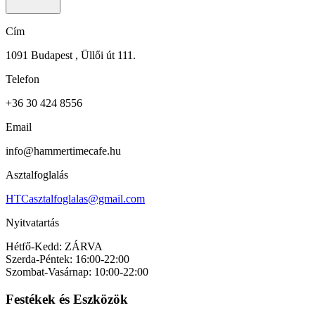
Cím
1091 Budapest , Üllői út 111.
Telefon
+36 30 424 8556
Email
info@hammertimecafe.hu
Asztalfoglalás
HTCasztalfoglalas@gmail.com
Nyitvatartás
Hétfő-Kedd: ZÁRVA
Szerda-Péntek: 16:00-22:00
Szombat-Vasárnap: 10:00-22:00
Festékek és Eszközök