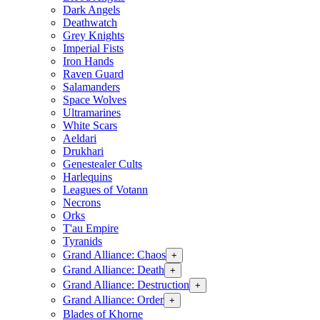
Dark Angels
Deathwatch
Grey Knights
Imperial Fists
Iron Hands
Raven Guard
Salamanders
Space Wolves
Ultramarines
White Scars
Aeldari
Drukhari
Genestealer Cults
Harlequins
Leagues of Votann
Necrons
Orks
T'au Empire
Tyranids
Grand Alliance: Chaos
+
Grand Alliance: Death
+
Grand Alliance: Destruction
+
Grand Alliance: Order
+
Blades of Khorne