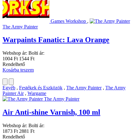
Games Workshop
,
The Army Painter
Warpaints Fanatic: Lava Orange
Webshop ár:
Bolti ár:
1004 Ft
1544 Ft
Rendelhető
Kosárba teszem
Egyéb
,
Festékek és Eszközök
,
The Army Painter
,
The Army
Painter Air
,
Wargame
The Army Painter
Air Anti-shine Varnish, 100 ml
Webshop ár:
Bolti ár:
1873 Ft
2881 Ft
Rendelhető