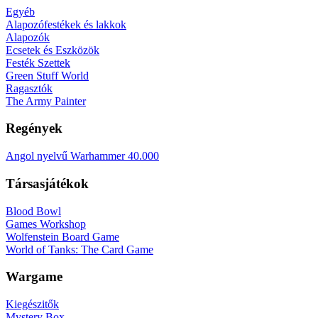
Egyéb
Alapozófestékek és lakkok
Alapozók
Ecsetek és Eszközök
Festék Szettek
Green Stuff World
Ragasztók
The Army Painter
Regények
Angol nyelvű Warhammer 40.000
Társasjátékok
Blood Bowl
Games Workshop
Wolfenstein Board Game
World of Tanks: The Card Game
Wargame
Kiegészitők
Mystery Box