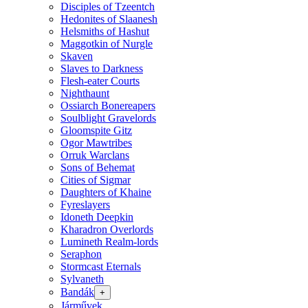
Disciples of Tzeentch
Hedonites of Slaanesh
Helsmiths of Hashut
Maggotkin of Nurgle
Skaven
Slaves to Darkness
Flesh-eater Courts
Nighthaunt
Ossiarch Bonereapers
Soulblight Gravelords
Gloomspite Gitz
Ogor Mawtribes
Orruk Warclans
Sons of Behemat
Cities of Sigmar
Daughters of Khaine
Fyreslayers
Idoneth Deepkin
Kharadron Overlords
Lumineth Realm-lords
Seraphon
Stormcast Eternals
Sylvaneth
Bandák
+
Járművek