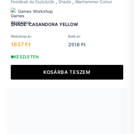
,
,
Festékek és Eszközök
Shade
Warhammer Colour
Games Workshop
SHADE: CASANDORA YELLOW
Webshop ár:
Bolti ár:
1637 Ft
2518 Ft
KÉSZLETEN
KOSÁRBA TESZEM