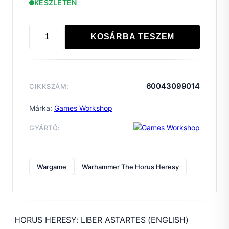
KÉSZLETEN
KOSÁRBA TESZEM
HORUS
HERESY:
LIBER
ASTARTES
60043099014
CIKKSZÁM:
(ENGLISH)
mennyiség
Márka:
Games Workshop
GYÁRTÓ:
Wargame
Warhammer The Horus Heresy
HORUS HERESY: LIBER ASTARTES (ENGLISH)