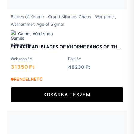
,
,
,
Blades of Khorne
Grand Alliance: Chaos
Wargame
Warhammer: Age of Sigmar
Games Workshop
SPEARHEAD: BLADES OF KHORNE FANGS OF THE BLOOD GOD
Webshop ár:
Bolti ár:
31350 Ft
48230 Ft
RENDELHETŐ
KOSÁRBA TESZEM