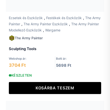
,
,
Ecsetek és Eszközök
Festékek és Eszközök
The Army
,
,
Painter
The Army Painter Eszközök
The Army Painter
,
Modellező Eszközök
Wargame
The Army Painter
Sculpting Tools
Webshop ár:
Bolti ár:
3704 Ft
5698 Ft
KÉSZLETEN
KOSÁRBA TESZEM