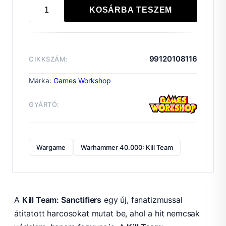
KOSÁRBA TESZEM
KILL
TEAM:
SANCTIFIERS
mennyiség
99120108116
CIKKSZÁM:
Márka:
Games Workshop
GYÁRTÓ:
Wargame
Warhammer 40.000: Kill Team
A
Kill Team: Sanctifiers
egy új, fanatizmussal
átitatott harcosokat mutat be, ahol a hit nemcsak