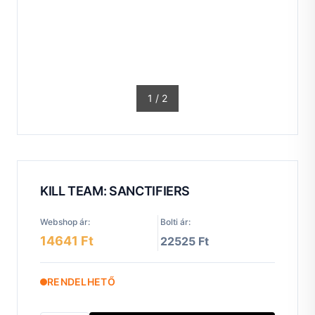
1
/
2
KILL TEAM: SANCTIFIERS
Webshop ár:
Bolti ár:
14641 Ft
22525 Ft
RENDELHETŐ