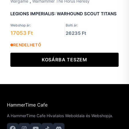
,
Wargame
Warhammer The Horus Heresy
LEGIONS IMPERIALIS: WARHOUND SCOUT TITANS
Webshop ár:
Bolti ár:
17053 Ft
26235 Ft
RENDELHETŐ
KOSÁRBA TESZEM
HammerTime Cafe
A HammerTime Cafe Hivatalos Weboldala és Webshopja.