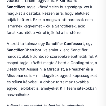
védelem, hanem fegyver is. A
Kill Team:
Sanctifiers
tagjai könyörtelen buzgósággal vetik
magukat a csatába, készen arra, hogy életüket
adják hitükért. Ezek a megszállott harcosok nem
ismernek kegyelmet – ők a Sanctifierek, akik
fanatikus hitét a vérrel írják fel a harctérre.
A szett tartalmaz egy
Sanctifier Confessor
t, egy
Sanctifier Cherub
ot, valamint kilenc Sanctifier
harcost, akik különböző szerepekre építhetők fel. A
csapat tagjai között megtalálható a Conflagrator, a
Death Cult Assassin, a Miraculist, a Preacher és a
Missionaries is – mindegyikük egyedi képességeket
és stílust képvisel. A doboz tartalmaz továbbá
egyedi jelölőket is, amelyeket Kill Team játékokban
használhatsz.
A figurák ragasztást és festést is igényelnek.