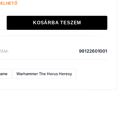
DELHETŐ
KOSÁRBA TESZEM
ONS
IALIS:
RAN
DRON
99122601001
ZÁM:
iség
game
Warhammer The Horus Heresy