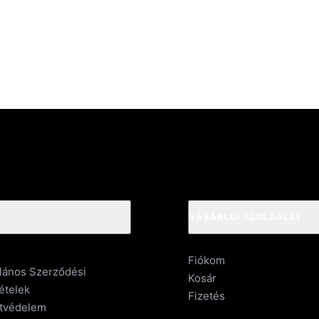
VÁSÁRLÓI SZOLGÁLAT
Fiókom
alános Szerződési
Kosár
ételek
Fizetés
tvédelem