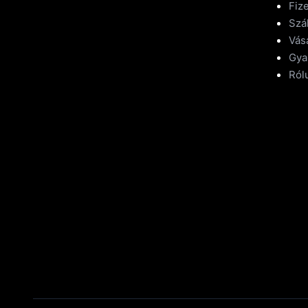
Fize
Szál
Vásá
Gya
Ról