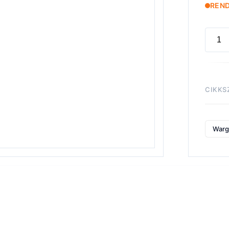
REN
LEGI
IMPER
SICA
SQUA
CIKKS
menny
War