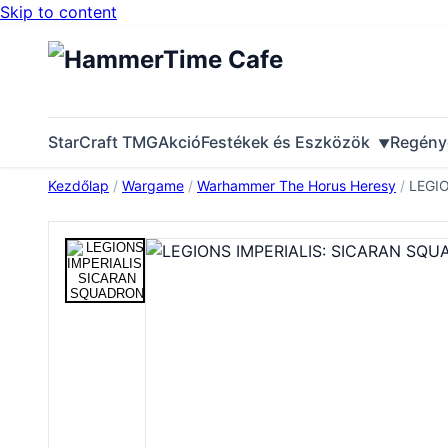
Skip to content
StarCraft TMG
Akció
Festékek és Eszközök
Regény
Kezdőlap
/
Wargame
/
Warhammer The Horus Heresy
/
LEGIO