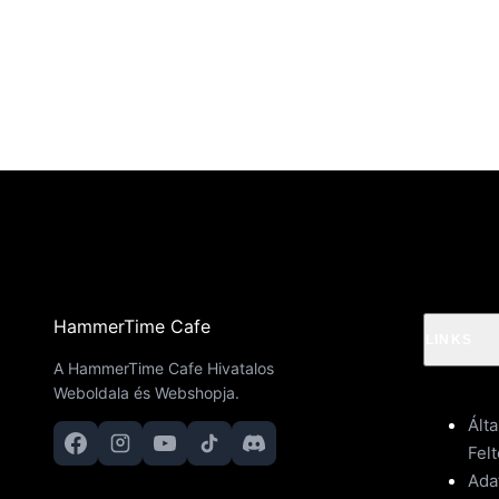
HammerTime Cafe
LINKS
A HammerTime Cafe Hivatalos
Weboldala és Webshopja.
Ált
Felt
Ada