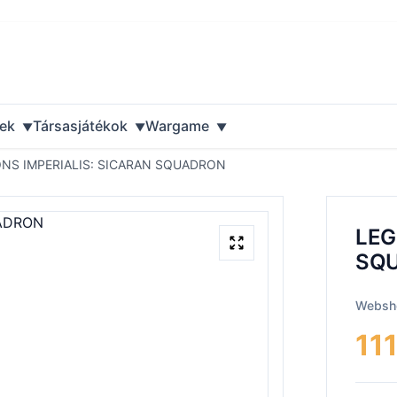
ek
Társasjátékok
Wargame
NS IMPERIALIS: SICARAN SQUADRON
LEG
SQ
Websho
11