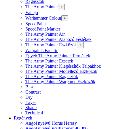
Ragasztók
The Army Painter
+
Vallejo
Warhammer Colour
+
SpeedPaint
SpeedPaint Marker
The Army Painter Air
The Army Painter Alapozó Festékek
The Army Painter Eszközök
+
Warpaints Fanatic
Egyéb The Army Painter Termékek
The Army Painter Ecsetek
The Army Painter Kiegészítők Talpakhoz
The Army Painter Modellező Eszközök
The Army Painter Ragasztók
The Army Painter Wargame Eszközök
Base
Contrast
Dry
Layer
Shade
Technical
Regények
Angol nyelvű Horus Heresy
Angol nyelvű Warhammer 40.000