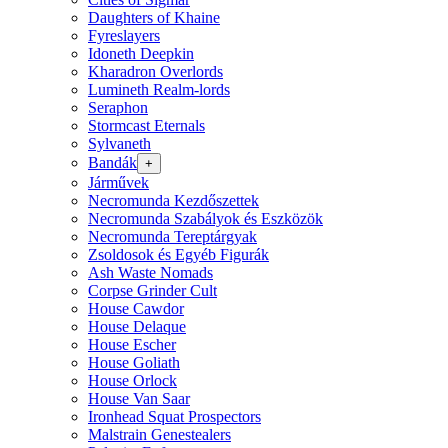
Daughters of Khaine
Fyreslayers
Idoneth Deepkin
Kharadron Overlords
Lumineth Realm-lords
Seraphon
Stormcast Eternals
Sylvaneth
Bandák
+
Járművek
Necromunda Kezdőszettek
Necromunda Szabályok és Eszközök
Necromunda Tereptárgyak
Zsoldosok és Egyéb Figurák
Ash Waste Nomads
Corpse Grinder Cult
House Cawdor
House Delaque
House Escher
House Goliath
House Orlock
House Van Saar
Ironhead Squat Prospectors
Malstrain Genestealers