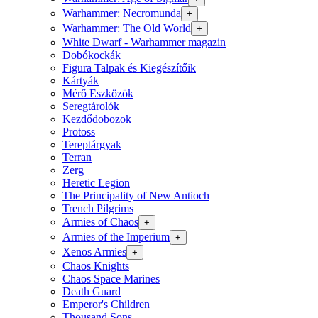
Warhammer: Necromunda
+
Warhammer: The Old World
+
White Dwarf - Warhammer magazin
Dobókockák
Figura Talpak és Kiegészítőik
Kártyák
Mérő Eszközök
Seregtárolók
Kezdődobozok
Protoss
Tereptárgyak
Terran
Zerg
Heretic Legion
The Principality of New Antioch
Trench Pilgrims
Armies of Chaos
+
Armies of the Imperium
+
Xenos Armies
+
Chaos Knights
Chaos Space Marines
Death Guard
Emperor's Children
Thousand Sons