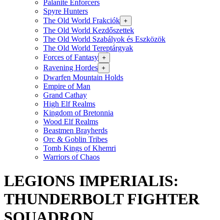
Palanite Enforcers
Spyre Hunters
The Old World Frakciók
+
The Old World Kezdőszettek
The Old World Szabályok és Eszközök
The Old World Tereptárgyak
Forces of Fantasy
+
Ravening Hordes
+
Dwarfen Mountain Holds
Empire of Man
Grand Cathay
High Elf Realms
Kingdom of Bretonnia
Wood Elf Realms
Beastmen Brayherds
Orc & Goblin Tribes
Tomb Kings of Khemri
Warriors of Chaos
LEGIONS IMPERIALIS:
THUNDERBOLT FIGHTER
SQUADRON