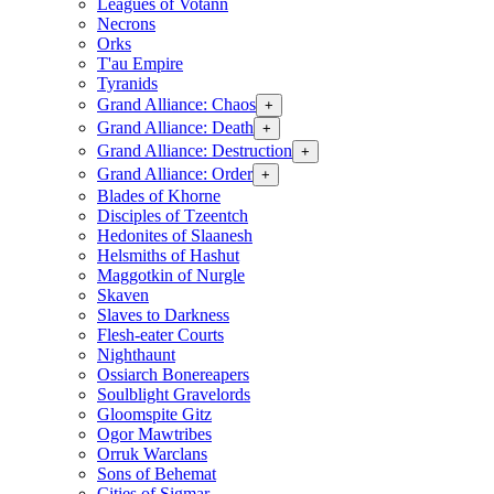
Leagues of Votann
Necrons
Orks
T'au Empire
Tyranids
Grand Alliance: Chaos
+
Grand Alliance: Death
+
Grand Alliance: Destruction
+
Grand Alliance: Order
+
Blades of Khorne
Disciples of Tzeentch
Hedonites of Slaanesh
Helsmiths of Hashut
Maggotkin of Nurgle
Skaven
Slaves to Darkness
Flesh-eater Courts
Nighthaunt
Ossiarch Bonereapers
Soulblight Gravelords
Gloomspite Gitz
Ogor Mawtribes
Orruk Warclans
Sons of Behemat
Cities of Sigmar