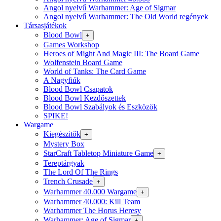
Angol nyelvű Warhammer: Age of Sigmar
Angol nyelvű Warhammer: The Old World regények
Társasjátékok
Blood Bowl
+
Games Workshop
Heroes of Might And Magic III: The Board Game
Wolfenstein Board Game
World of Tanks: The Card Game
A Nagyfiúk
Blood Bowl Csapatok
Blood Bowl Kezdőszettek
Blood Bowl Szabályok és Eszközök
SPIKE!
Wargame
Kiegészitők
+
Mystery Box
StarCraft Tabletop Miniature Game
+
Tereptárgyak
The Lord Of The Rings
Trench Crusade
+
Warhammer 40.000 Wargame
+
Warhammer 40.000: Kill Team
Warhammer The Horus Heresy
Warhammer: Age of Sigmar
+