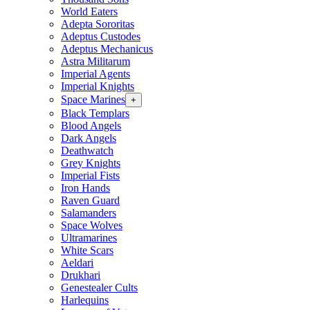
World Eaters
Adepta Sororitas
Adeptus Custodes
Adeptus Mechanicus
Astra Militarum
Imperial Agents
Imperial Knights
Space Marines
+
Black Templars
Blood Angels
Dark Angels
Deathwatch
Grey Knights
Imperial Fists
Iron Hands
Raven Guard
Salamanders
Space Wolves
Ultramarines
White Scars
Aeldari
Drukhari
Genestealer Cults
Harlequins