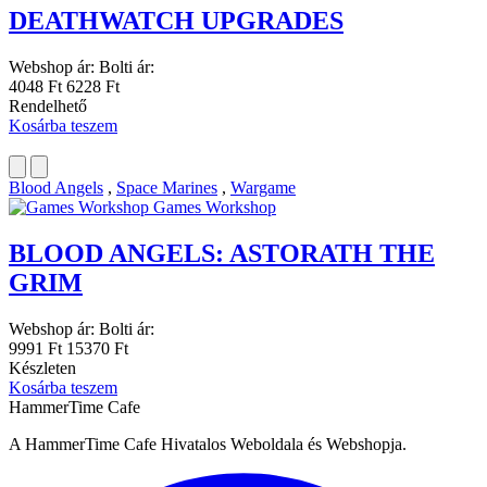
DEATHWATCH UPGRADES
Webshop ár:
Bolti ár:
4048 Ft
6228 Ft
Rendelhető
Kosárba teszem
Blood Angels
,
Space Marines
,
Wargame
Games Workshop
BLOOD ANGELS: ASTORATH THE
GRIM
Webshop ár:
Bolti ár:
9991 Ft
15370 Ft
Készleten
Kosárba teszem
HammerTime Cafe
A HammerTime Cafe Hivatalos Weboldala és Webshopja.