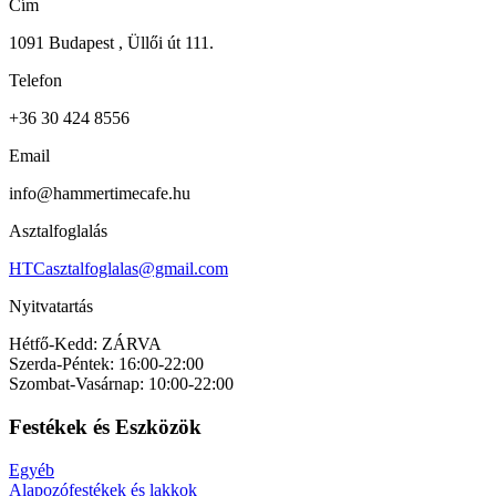
Cím
1091 Budapest , Üllői út 111.
Telefon
+36 30 424 8556
Email
info@hammertimecafe.hu
Asztalfoglalás
HTCasztalfoglalas@gmail.com
Nyitvatartás
Hétfő-Kedd: ZÁRVA
Szerda-Péntek: 16:00-22:00
Szombat-Vasárnap: 10:00-22:00
Festékek és Eszközök
Egyéb
Alapozófestékek és lakkok