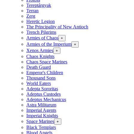
Tereptárgyak
Terran
Zerg
Heretic Legion
The Principality of New Antioch
Trench Pilgrims
Armies of Chaos
+
Armies of the Imperium
+
Xenos Armies
+
Chaos Knights
Chaos Space Marines
Death Guard
Emperor's Children
Thousand Sons
World Eaters
Adepta Sororitas
Adeptus Custodes
Adeptus Mechanicus
Astra Militarum
Imperial Agents
Imperial Knights
Space Marines
+
Black Templars
Blood Angels