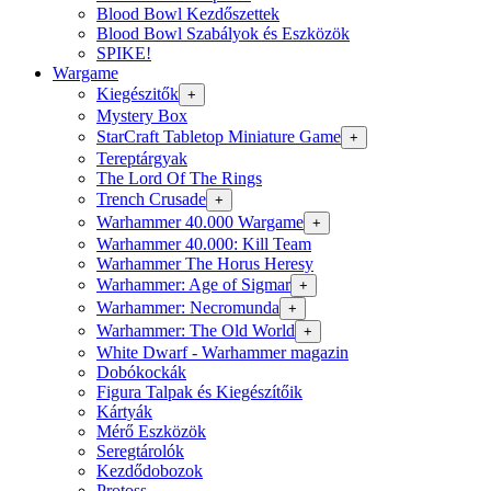
Blood Bowl Kezdőszettek
Blood Bowl Szabályok és Eszközök
SPIKE!
Wargame
Kiegészitők
+
Mystery Box
StarCraft Tabletop Miniature Game
+
Tereptárgyak
The Lord Of The Rings
Trench Crusade
+
Warhammer 40.000 Wargame
+
Warhammer 40.000: Kill Team
Warhammer The Horus Heresy
Warhammer: Age of Sigmar
+
Warhammer: Necromunda
+
Warhammer: The Old World
+
White Dwarf - Warhammer magazin
Dobókockák
Figura Talpak és Kiegészítőik
Kártyák
Mérő Eszközök
Seregtárolók
Kezdődobozok
Protoss