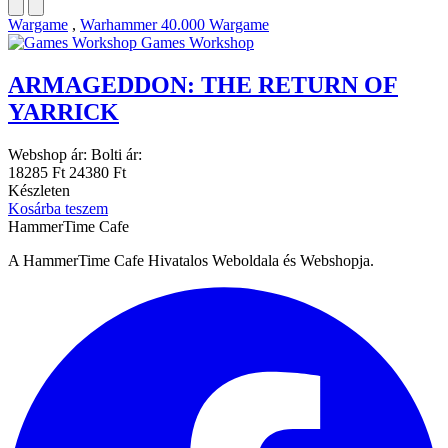
Wargame
,
Warhammer 40.000 Wargame
Games Workshop
ARMAGEDDON: THE RETURN OF
YARRICK
Webshop ár:
Bolti ár:
18285 Ft
24380 Ft
Készleten
Kosárba teszem
HammerTime Cafe
A HammerTime Cafe Hivatalos Weboldala és Webshopja.