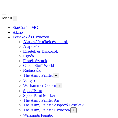
Menu
StarCraft TMG
Akció
Festékek és Eszközök
Alapozófestékek és lakkok
Alapozók
Ecsetek és Eszközök
Egyéb
Festék Szettek
Green Stuff World
Ragasztók
The Army Painter
+
Vallejo
Warhammer Colour
+
SpeedPaint
SpeedPaint Marker
The Army Painter Air
The Army Painter Alapozó Festékek
The Army Painter Eszközök
+
Warpaints Fanatic