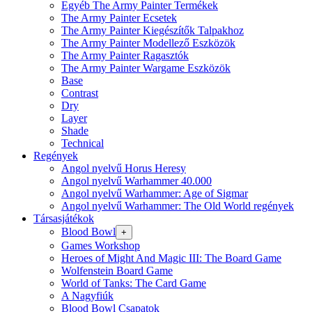
Egyéb The Army Painter Termékek
The Army Painter Ecsetek
The Army Painter Kiegészítők Talpakhoz
The Army Painter Modellező Eszközök
The Army Painter Ragasztók
The Army Painter Wargame Eszközök
Base
Contrast
Dry
Layer
Shade
Technical
Regények
Angol nyelvű Horus Heresy
Angol nyelvű Warhammer 40.000
Angol nyelvű Warhammer: Age of Sigmar
Angol nyelvű Warhammer: The Old World regények
Társasjátékok
Blood Bowl
+
Games Workshop
Heroes of Might And Magic III: The Board Game
Wolfenstein Board Game
World of Tanks: The Card Game
A Nagyfiúk
Blood Bowl Csapatok