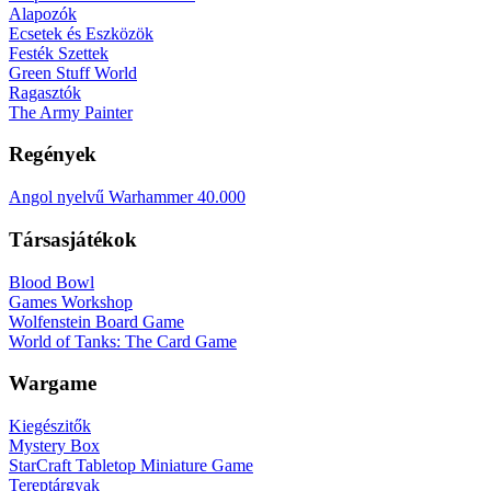
Alapozók
Ecsetek és Eszközök
Festék Szettek
Green Stuff World
Ragasztók
The Army Painter
Regények
Angol nyelvű Warhammer 40.000
Társasjátékok
Blood Bowl
Games Workshop
Wolfenstein Board Game
World of Tanks: The Card Game
Wargame
Kiegészitők
Mystery Box
StarCraft Tabletop Miniature Game
Tereptárgyak