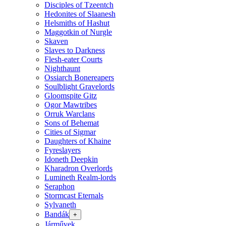
Disciples of Tzeentch
Hedonites of Slaanesh
Helsmiths of Hashut
Maggotkin of Nurgle
Skaven
Slaves to Darkness
Flesh-eater Courts
Nighthaunt
Ossiarch Bonereapers
Soulblight Gravelords
Gloomspite Gitz
Ogor Mawtribes
Orruk Warclans
Sons of Behemat
Cities of Sigmar
Daughters of Khaine
Fyreslayers
Idoneth Deepkin
Kharadron Overlords
Lumineth Realm-lords
Seraphon
Stormcast Eternals
Sylvaneth
Bandák
+
Járművek