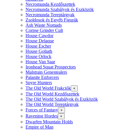
Necromunda Kezdőszettek
Necromunda Szabályok és Eszközök
Necromunda Tereptárgyak
Zsoldosok és Egyéb Figurák
Ash Waste Nomads
Corpse Grinder Cult
House Cawdor
House Delaque
House Escher
House Goliath
House Orlock
House Van Saar
Ironhead Squat Prospectors
Malstrain Genestealers
Palanite Enforcers
Spyre Hunters
The Old World Frakciók
+
The Old World Kezdőszettek
The Old World Szabályok és Eszközök
The Old World Tereptárgyak
Forces of Fantasy
+
Ravening Hordes
+
Dwarfen Mountain Holds
Empire of Man