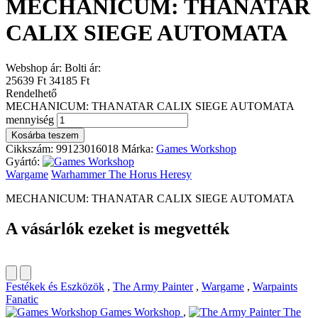
MECHANICUM: THANATAR
CALIX SIEGE AUTOMATA
Webshop ár:
Bolti ár:
25639 Ft
34185 Ft
Rendelhető
MECHANICUM: THANATAR CALIX SIEGE AUTOMATA
mennyiség
Kosárba teszem
Cikkszám:
99123016018
Márka:
Games Workshop
Gyártó:
Wargame
Warhammer The Horus Heresy
MECHANICUM: THANATAR CALIX SIEGE AUTOMATA
A vásárlók ezeket is megvették
Festékek és Eszközök
,
The Army Painter
,
Wargame
,
Warpaints
Fanatic
Games Workshop
,
The