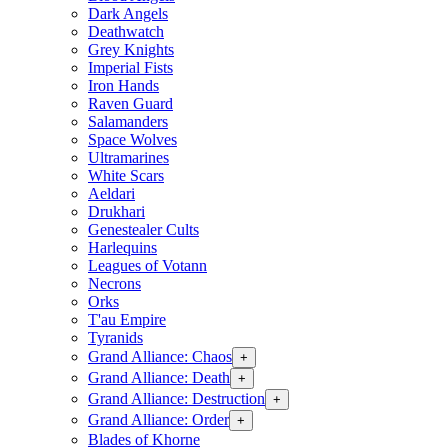
Dark Angels
Deathwatch
Grey Knights
Imperial Fists
Iron Hands
Raven Guard
Salamanders
Space Wolves
Ultramarines
White Scars
Aeldari
Drukhari
Genestealer Cults
Harlequins
Leagues of Votann
Necrons
Orks
T'au Empire
Tyranids
Grand Alliance: Chaos
+
Grand Alliance: Death
+
Grand Alliance: Destruction
+
Grand Alliance: Order
+
Blades of Khorne