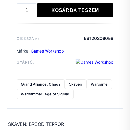
KOSÁRBA TESZEM
SKAVEN:
BROOD
TERROR
mennyiség
99120206056
CIKKSZÁM:
Márka:
Games Workshop
GYÁRTÓ:
Grand Alliance: Chaos
Skaven
Wargame
Warhammer: Age of Sigmar
SKAVEN: BROOD TERROR