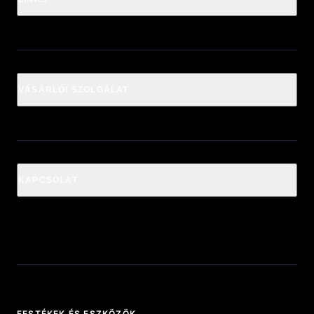
VÁSÁRLÓI SZOLGÁLAT
KAPCSOLAT
FESTÉKEK ÉS ESZKÖZÖK