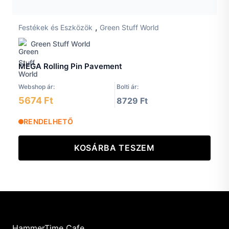
,
Festékek és Eszközök
Green Stuff World
Green Stuff World
MEGA Rolling Pin Pavement
Webshop ár:
Bolti ár:
5674 Ft
8729 Ft
RENDELHETŐ
KOSÁRBA TESZEM
HammerTime Cafe