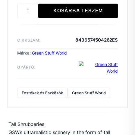
KOSÁRBA TESZEM
Tall
Shrubbery
-
White
8436574504262ES
CIKKSZÁM:
Green
mennyiség
Márka:
Green Stuff World
GYÁRTÓ:
Festékek és Eszközök
Green Stuff World
Tall Shrubberies
GSW’s ultrarealistic scenery in the form of tall