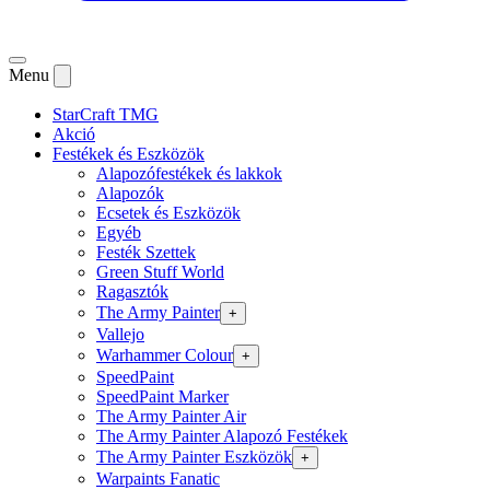
Menu
StarCraft TMG
Akció
Festékek és Eszközök
Alapozófestékek és lakkok
Alapozók
Ecsetek és Eszközök
Egyéb
Festék Szettek
Green Stuff World
Ragasztók
The Army Painter
+
Vallejo
Warhammer Colour
+
SpeedPaint
SpeedPaint Marker
The Army Painter Air
The Army Painter Alapozó Festékek
The Army Painter Eszközök
+
Warpaints Fanatic