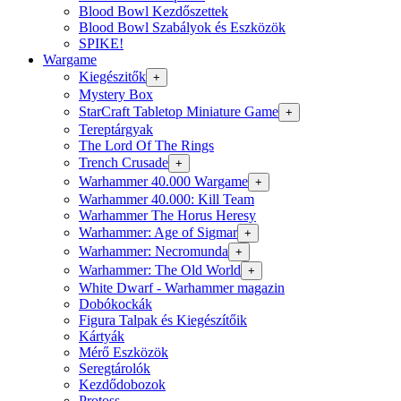
Blood Bowl Kezdőszettek
Blood Bowl Szabályok és Eszközök
SPIKE!
Wargame
Kiegészitők
+
Mystery Box
StarCraft Tabletop Miniature Game
+
Tereptárgyak
The Lord Of The Rings
Trench Crusade
+
Warhammer 40.000 Wargame
+
Warhammer 40.000: Kill Team
Warhammer The Horus Heresy
Warhammer: Age of Sigmar
+
Warhammer: Necromunda
+
Warhammer: The Old World
+
White Dwarf - Warhammer magazin
Dobókockák
Figura Talpak és Kiegészítőik
Kártyák
Mérő Eszközök
Seregtárolók
Kezdődobozok
Protoss