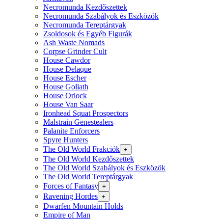
Necromunda Kezdőszettek
Necromunda Szabályok és Eszközök
Necromunda Tereptárgyak
Zsoldosok és Egyéb Figurák
Ash Waste Nomads
Corpse Grinder Cult
House Cawdor
House Delaque
House Escher
House Goliath
House Orlock
House Van Saar
Ironhead Squat Prospectors
Malstrain Genestealers
Palanite Enforcers
Spyre Hunters
The Old World Frakciók
+
The Old World Kezdőszettek
The Old World Szabályok és Eszközök
The Old World Tereptárgyak
Forces of Fantasy
+
Ravening Hordes
+
Dwarfen Mountain Holds
Empire of Man