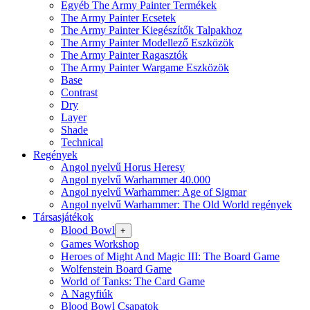
Egyéb The Army Painter Termékek
The Army Painter Ecsetek
The Army Painter Kiegészítők Talpakhoz
The Army Painter Modellező Eszközök
The Army Painter Ragasztók
The Army Painter Wargame Eszközök
Base
Contrast
Dry
Layer
Shade
Technical
Regények
Angol nyelvű Horus Heresy
Angol nyelvű Warhammer 40.000
Angol nyelvű Warhammer: Age of Sigmar
Angol nyelvű Warhammer: The Old World regények
Társasjátékok
Blood Bowl
+
Games Workshop
Heroes of Might And Magic III: The Board Game
Wolfenstein Board Game
World of Tanks: The Card Game
A Nagyfiúk
Blood Bowl Csapatok