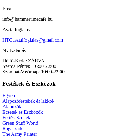
Email
info@hammertimecafe.hu
Asztalfoglalás
HTCasztalfoglalas@gmail.com
Nyitvatartás
Hétfő-Kedd: ZÁRVA
Szerda-Péntek: 16:00-22:00
Szombat-Vasárnap: 10:00-22:00
Festékek és Eszközök
Egyéb
Alapozófestékek és lakkok
Alapozók
Ecsetek és Eszközök
Festék Szettek
Green Stuff World
Ragasztók
The Army Painter