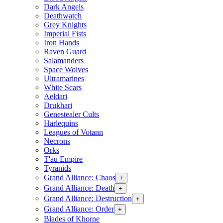
Dark Angels
Deathwatch
Grey Knights
Imperial Fists
Iron Hands
Raven Guard
Salamanders
Space Wolves
Ultramarines
White Scars
Aeldari
Drukhari
Genestealer Cults
Harlequins
Leagues of Votann
Necrons
Orks
T'au Empire
Tyranids
Grand Alliance: Chaos
+
Grand Alliance: Death
+
Grand Alliance: Destruction
+
Grand Alliance: Order
+
Blades of Khorne