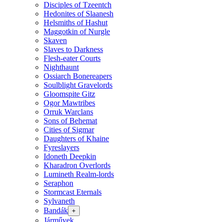
Disciples of Tzeentch
Hedonites of Slaanesh
Helsmiths of Hashut
Maggotkin of Nurgle
Skaven
Slaves to Darkness
Flesh-eater Courts
Nighthaunt
Ossiarch Bonereapers
Soulblight Gravelords
Gloomspite Gitz
Ogor Mawtribes
Orruk Warclans
Sons of Behemat
Cities of Sigmar
Daughters of Khaine
Fyreslayers
Idoneth Deepkin
Kharadron Overlords
Lumineth Realm-lords
Seraphon
Stormcast Eternals
Sylvaneth
Bandák
+
Járművek