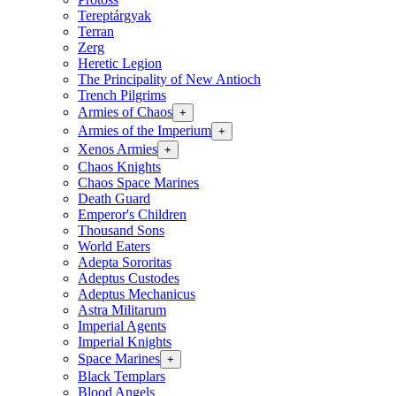
Tereptárgyak
Terran
Zerg
Heretic Legion
The Principality of New Antioch
Trench Pilgrims
Armies of Chaos
+
Armies of the Imperium
+
Xenos Armies
+
Chaos Knights
Chaos Space Marines
Death Guard
Emperor's Children
Thousand Sons
World Eaters
Adepta Sororitas
Adeptus Custodes
Adeptus Mechanicus
Astra Militarum
Imperial Agents
Imperial Knights
Space Marines
+
Black Templars
Blood Angels