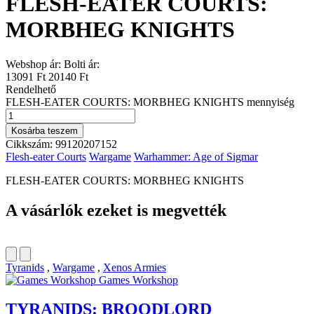
FLESH-EATER COURTS:
MORBHEG KNIGHTS
Webshop ár:
Bolti ár:
13091 Ft
20140 Ft
Rendelhető
FLESH-EATER COURTS: MORBHEG KNIGHTS mennyiség
Kosárba teszem
Cikkszám:
99120207152
Flesh-eater Courts
Wargame
Warhammer: Age of Sigmar
FLESH-EATER COURTS: MORBHEG KNIGHTS
A vásárlók ezeket is megvették
Tyranids
,
Wargame
,
Xenos Armies
Games Workshop
TYRANIDS: BROODLORD