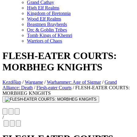
Grand Cathay
High Elf Realms
Kingdom of Bretonnia
Wood Elf Realms
Beastmen Brayherds
Orc & Goblin Tribes
Tomb Kings of Khemri
Warriors of Chaos
FLESH-EATER COURTS:
MORBHEG KNIGHTS
Kezdőlap
/
Wargame
/
Warhammer: Age of Sigmar
/
Grand
Alliance: Death
/
Flesh-eater Courts
/
FLESH-EATER COURTS:
MORBHEG KNIGHTS
/