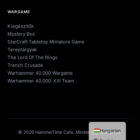
WARGAME
Kiegészitők
Mystery Box
StarCraft Tabletop Miniature Game
Tereptárgyak
The Lord Of The Rings
Trench Crusade
Warhammer 40.000 Wargame
Warhammer 40.000: Kill Team
Hungarian
© 2026 HammerTime Cafe. Minden jog fenntartva.