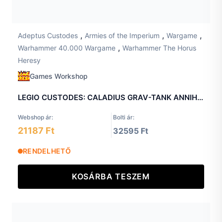
,
,
,
Adeptus Custodes
Armies of the Imperium
Wargame
,
Warhammer 40.000 Wargame
Warhammer The Horus
Heresy
Games Workshop
LEGIO CUSTODES: CALADIUS GRAV-TANK ANNIHILATOR
Webshop ár:
Bolti ár:
21187 Ft
32595 Ft
RENDELHETŐ
KOSÁRBA TESZEM