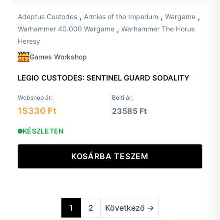
,
,
,
Adeptus Custodes
Armies of the Imperium
Wargame
,
Warhammer 40.000 Wargame
Warhammer The Horus
Heresy
Games Workshop
LEGIO CUSTODES: SENTINEL GUARD SODALITY
Webshop ár:
Bolti ár:
15330 Ft
23585 Ft
KÉSZLETEN
KOSÁRBA TESZEM
1
2
Következő →